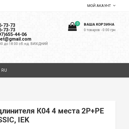
МОЙ АКАУНТ
0
ВАША КОРЗИНА
6-73-73
6-73-73
0 товаров -
0.00
грн
097)655-44-06
net@gmail.com
00 до 18:00 сб.-нд. ВИХІДНИЙ
RU
длинителя К04 4 места 2P+PE
SIC, IEK