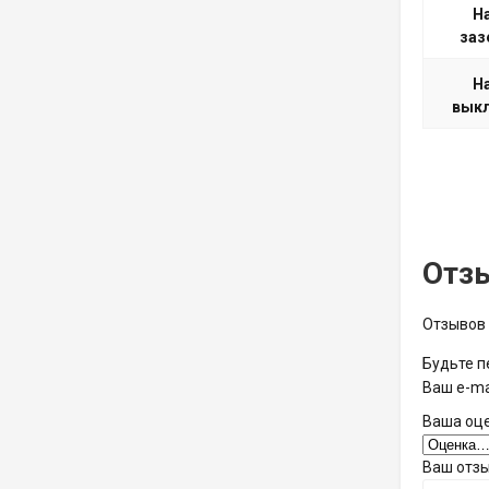
Н
заз
Н
вык
Отз
Отзывов 
Будьте п
Ваш e-ma
Ваша оц
Ваш отз