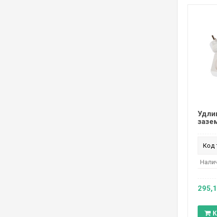
Удлин
зазе
Код 
Налич
295,
К