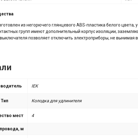
щества
зготовлен из негорючего глянцевого ABS-пластика белого цвета,
тактных групп имеют дополнительный корпус изоляции, заземля
выключателя позволяет отключить электроприборы, не вынимая ви
али
зводитель
ІЕК
Тип
Колодка для удлинителя
ество мест
4
провода, м