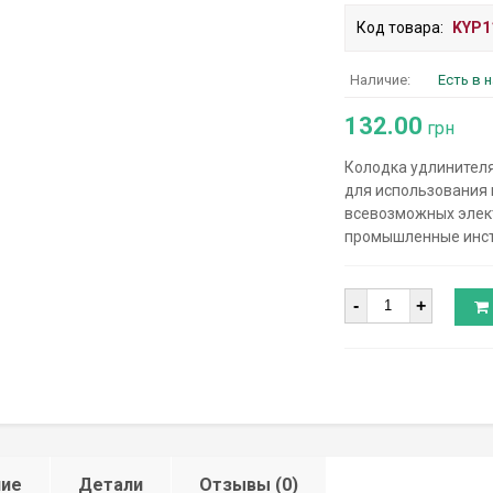
Код товара:
KYP1
Наличие:
Есть в 
132.00
грн
Колодка удлинителя
для использования 
всевозможных элект
промышленные инстр
Количество
-
+
ние
Детали
Отзывы (0)