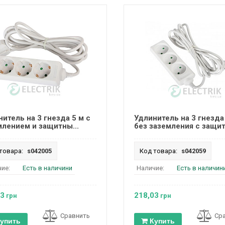
итель на 3 гнезда 5 м с
Удлинитель на 3 гнезда
млением и защитны...
без заземления с защитн
товара:
s042005
Код товара:
s042059
ие:
Есть в наличини
Наличие:
Есть в наличин
13
218,03
грн
грн
Сравнить
Ср
упить
Купить