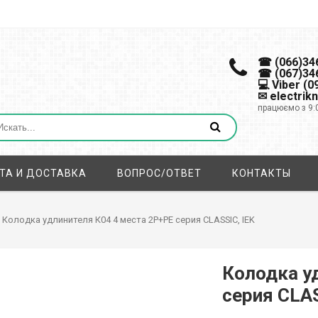
☎ (066)34
☎ (067)34
💻 Viber (
✉ electrik
працюємо з 9:
ТА И ДОСТАВКА
ВОПРОС/ОТВЕТ
КОНТАКТЫ
 Колодка удлинителя К04 4 места 2P+PE серия CLASSIC, IEK
Колодка у
серия CLAS