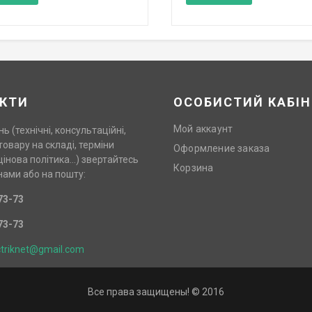
КТИ
ОСОБИСТИЙ КАБІН
Мой аккаунт
нь (технічні, консультаційні,
товару на складі, терміни
Оформление заказа
цінова політика…) звертайтесь
Корзина
нами або на пошту:
73-73
73-73
ctriknet@gmail.com
Все права защищены! © 2016