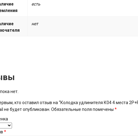
аличие
есть
емления
аличие
нет
лючателя
ывы
пока нет.
ервым, кто оставил отзыв на “Колодка удлинителя К04 4 места 2P+P
il не будет опубликован.
Обязательные поля помечены
*
енка
ыв
*