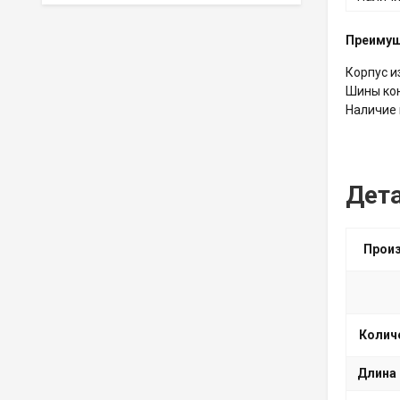
Преиму
Корпус и
Шины кон
Наличие 
Дет
Прои
Колич
Длина 