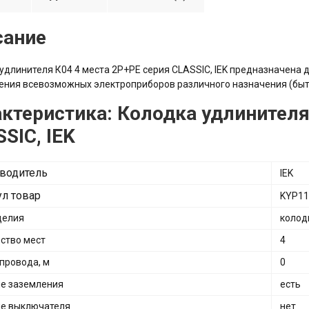
сание
удлинителя К04 4 места 2P+PE серия CLASSIC, IEK предназначена д
ния всевозможных электроприборов различного назначения (быто
ктеристика: Колодка удлинителя
SIC, IEK
водитель
IEK
ул товар
KYP11
делия
колод
ство мест
4
провода, м
0
е заземления
есть
е выключателя
нет