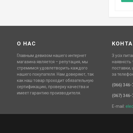
О НАС
КОНТА
Главным девизом нашего интернет
З усіх пита
магазина является – репутация, мы
наявність 
стремимся удовлетворить каждого
поставки, 
нашего покупателя. Нам доверяют, так
за телефо
как наш товар проходит обязательную
(066) 346-
сертификацию, проверку качества и
имеет гарантию производителя.
(067) 346-
E-mail:
ele