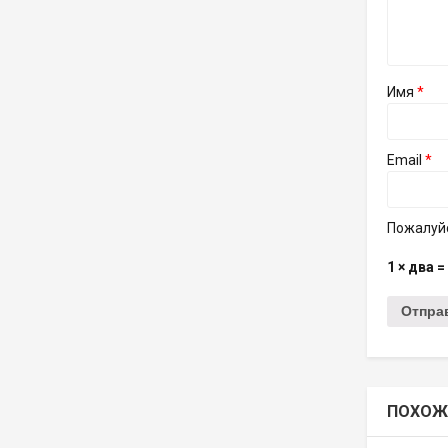
Имя
*
Email
*
Пожалуйс
1 × два =
ПОХОЖ