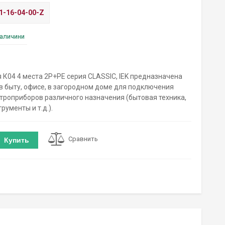
1-16-04-00-Z
наличини
 К04 4 места 2P+PE серия CLASSIC, IEK предназначена
в быту, офисе, в загородном доме для подключения
роприборов различного назначения (бытовая техника,
ументы и т.д.).
Сравнить
Купить