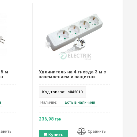
 5 м
Удлинитель на 4 гнезда 3 м с
...
заземлением и защитны...
Код товара:
s042010
и
Наличие:
Есть в наличини
236,98
грн
авнить
Сравнить
Купить