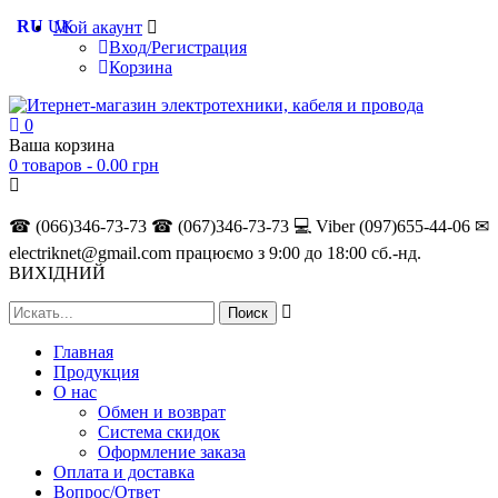
RU
UK
Мой акаунт
Вход/Регистрация
Корзина
0
Ваша корзина
0 товаров -
0.00
грн
☎ (066)346-73-73
☎ (067)346-73-73
💻 Viber (097)655-44-06
✉
electriknet@gmail.com
працюємо з 9:00 до 18:00 сб.-нд.
ВИХІДНИЙ
Главная
Продукция
О нас
Обмен и возврат
Система скидок
Оформление заказа
Оплата и доставка
Вопрос/Ответ