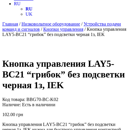
RU
RU
UK
Главная
/
Низковольтное оборудование
/
Устройства подачи
команд и сигналов
/
Кнопки управления
/ Кнопка управления
LAY5-BC21 “грибок” без подсветки черная 1з, IEK
Кнопка управления LAY5-
BC21 “грибок” без подсветки
черная 1з, IEK
Код товара:
BBG70-BC-K02
Наличие:
Есть в наличини
102.00
грн
Кнопка управления LAY5-BC21 “грибок” без подсветки
черная 1з, IEK нужна для быстрого управления контактной