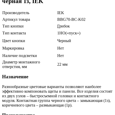
черная 1з, IEK
Производитель
IEK
Артикул товара
BBG70-BC-K02
Тип кнопки
Г
рибок
Тип контакта
1НО(«пуск»)
Цвет кнопки
Черный
Маркировка
Нет
Наличие подсветки
Нет
Диаметр монтажного
22 мм
отверстия, мм
Назначение
Разнообразные цветовые варианты позволяют наиболее
эффективно компоновать щиты и панели. Все изделия состоят
из двух узлов – быстросъемной головки и контактного
модуля. Контактная группа черного цвета – замыкающая (1з),
коричневого цвета – размыкающая (1р).