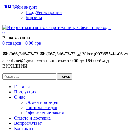
RU
UK
Мой акаунт
Вход/Регистрация
Корзина
0
Ваша корзина
0 товаров -
0.00
грн
☎ (066)346-73-73
☎ (067)346-73-73
💻 Viber (097)655-44-06
✉
electriknet@gmail.com
працюємо з 9:00 до 18:00 сб.-нд.
ВИХІДНИЙ
Главная
Продукция
О нас
Обмен и возврат
Система скидок
Оформление заказа
Оплата и доставка
Вопрос/Ответ
Контакты