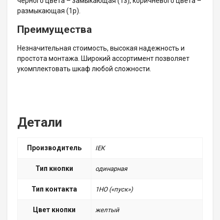
черного цвета – замыкающая (1з), коричневого цвета –
размыкающая (1р).
Преимущества
Незначительная стоимость, высокая надежность и
простота монтажа. Широкий ассортимент позволяет
укомплектовать шкаф любой сложности.
Детали
Производитель
ІЕК
Тип кнопки
одинарная
Тип контакта
1НО («пуск»)
Цвет кнопки
желтый