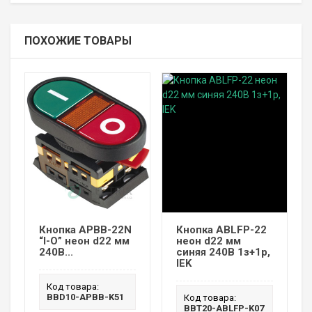
ПОХОЖИЕ ТОВАРЫ
Кнопка APBB-22N
Кнопка ABLFP-22
“I-O” неон d22 мм
неон d22 мм
240В...
синяя 240В 1з+1р,
IEK
Код товара:
BBD10-APBB-K51
Код товара:
BBT20-ABLFP-K07