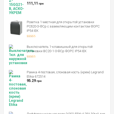
Оценка
5.00
111,11
грн
из 5
Розетка 1-местная для открытой установки
РСб20-3-ФСр с заземляющим контактом ФОРС
IP54 IEK
Оценка
4.00
из 5
Выключатель 1-клавишный для открытой
установки ВС20-1-0-ФСр ФОРС IP54 IEK
Оценка
4.00
из 5
Рамка 4-постовая, слоновая кость (крем) Legrand
Etika 672514
95.29
грн
Дифференциальное реле (УЗО) EFI6-4 25А 30мА тип