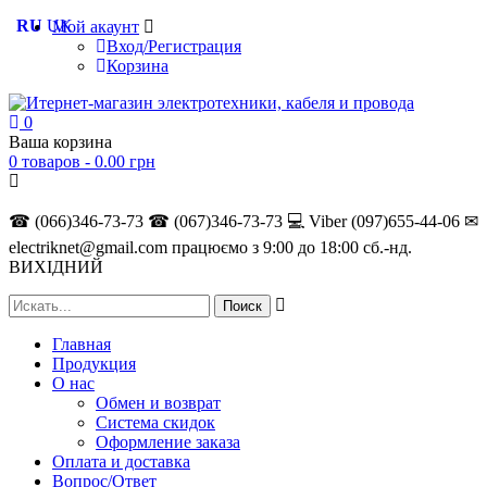
RU
UK
Мой акаунт
Вход/Регистрация
Корзина
0
Ваша корзина
0 товаров -
0.00
грн
☎ (066)346-73-73
☎ (067)346-73-73
💻 Viber (097)655-44-06
✉
electriknet@gmail.com
працюємо з 9:00 до 18:00 сб.-нд.
ВИХІДНИЙ
Главная
Продукция
О нас
Обмен и возврат
Система скидок
Оформление заказа
Оплата и доставка
Вопрос/Ответ