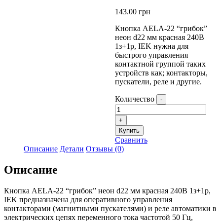
143.00
грн
Кнопка AELA-22 “грибок”
неон d22 мм красная 240В
1з+1р, IEK нужна для
быстрого управления
контактной группой таких
устройств как; контакторы,
пускатели, реле и другие.
Количество
-
+
Купить
Сравнить
Описание
Детали
Отзывы (0)
Описание
Кнопка AELA-22 “грибок” неон d22 мм красная 240В 1з+1р,
IEK предназначена для оперативного управления
контакторами (магнитными пускателями) и реле автоматики в
электрических цепях переменного тока частотой 50 Гц,