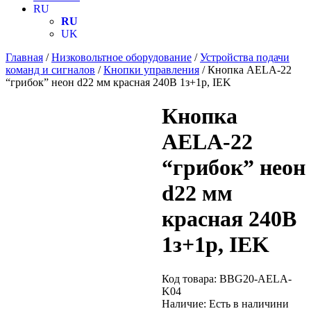
RU
RU
UK
Главная
/
Низковольтное оборудование
/
Устройства подачи
команд и сигналов
/
Кнопки управления
/ Кнопка AELA-22
“грибок” неон d22 мм красная 240В 1з+1р, IEK
Кнопка
AELA-22
“грибок” неон
d22 мм
красная 240В
1з+1р, IEK
Код товара:
BBG20-AELA-
K04
Наличие:
Есть в наличини