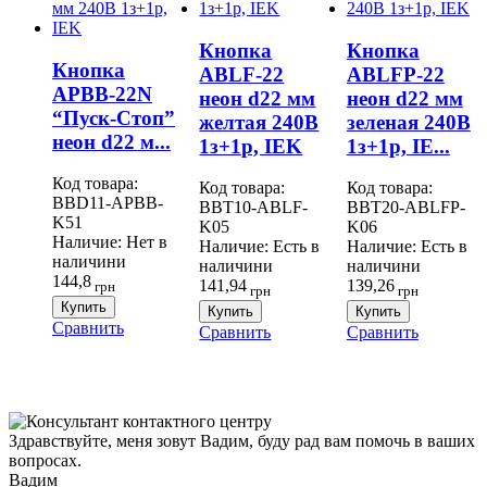
Кнопка
Кнопка
Кнопка
ABLF-22
ABLFP-22
APBB-22N
неон d22 мм
неон d22 мм
“Пуск-Стоп”
желтая 240В
зеленая 240В
неон d22 м...
1з+1р, IEK
1з+1р, IE...
Код товара:
Код товара:
Код товара:
BBD11-APBB-
BBT10-ABLF-
BBT20-ABLFP-
K51
K05
K06
Наличие:
Нет в
Наличие:
Есть в
Наличие:
Есть в
наличини
наличини
наличини
144,8
141,94
139,26
грн
грн
грн
Купить
Купить
Купить
Сравнить
Сравнить
Сравнить
Здравствуйте, меня зовут Вадим, буду рад вам помочь в ваших
вопросах.
Вадим