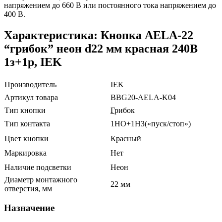
напряжением до 660 В или постоянного тока напряжением до
400 В.
Характеристика: Кнопка AELA-22
“грибок” неон d22 мм красная 240В
1з+1р, IEK
Производитель
IEK
Артикул товара
BBG20-AELA-K04
Тип кнопки
Г
рибок
Тип контакта
1НО+1НЗ(«пуск/стоп»)
Цвет кнопки
Красный
Маркировка
Нет
Наличие подсветки
Неон
Диаметр монтажного
22 мм
отверстия, мм
Назначение