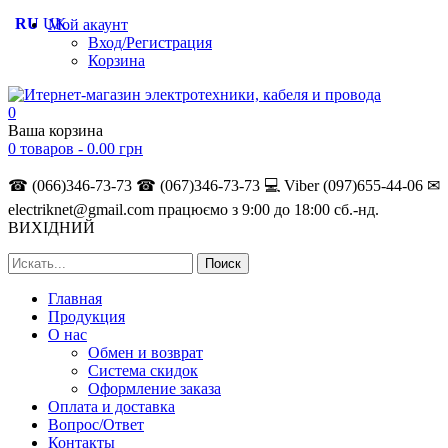
RU
UK
Мой акаунт
Вход/Регистрация
Корзина
0
Ваша корзина
0 товаров -
0.00
грн
☎ (066)346-73-73
☎ (067)346-73-73
💻 Viber (097)655-44-06
✉
electriknet@gmail.com
працюємо з 9:00 до 18:00 сб.-нд.
ВИХІДНИЙ
Главная
Продукция
О нас
Обмен и возврат
Система скидок
Оформление заказа
Оплата и доставка
Вопрос/Ответ
Контакты