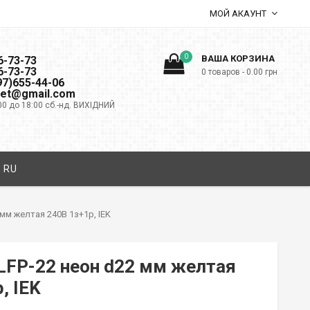
МОЙ АКАУНТ
0
ВАША КОРЗИНА
6-73-73
6-73-73
0 товаров -
0.00
грн
097)655-44-06
net@gmail.com
00 до 18:00 сб.-нд. ВИХІДНИЙ
RU
мм желтая 240В 1з+1р, IEK
LFP-22 неон d22 мм желтая
, IEK