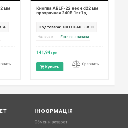
22 мм
Кнопка ABLF-22 неон d22 мм
прозрачная 240В 1з+1р, ...
K04
Код товара:
BBT10-ABLF-K08
Наличие:
Есть в наличини
141,94
грн
авнить
Сравнить
Купить
ЕТ
ІНФОРМАЦІЯ
Обмен и возврат