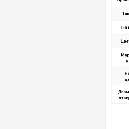
Тип
Тип 
Цве
Мар
к
Н
по
Диам
отве