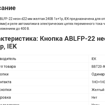
сание
BLFP-22 неон d22 мм желтая 240В 1з+1р, IEK предназначена для 
ями) и реле автоматики в электрических цепях переменного тока ч
ряжением до 400 В.
ктеристика: Кнопка ABLFP-22 н
р, IEK
водитель
IEK
ул товара
BBT20-A
нопки
Одинар
нтакта
1НО+1НЗ
кнопки
Желтый
ровка
Нет