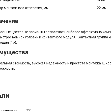
е подсветки
Неон
р монтажного отверстия, мм
22 мм
ачение
азные цветовые варианты позволяют наиболее эффективно компон
быстросъемной головки и контактного модуля. Контактная группа 
щая (1р).
мущества
ельная стоимость, высокая надежность и простота монтажа. Шир
ожности.
али
зводитель
ІЕК