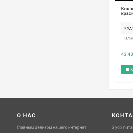
Кноп
красн
Код 
Налич
43,43
К
О НАС
КОНТА
Главным девизом нашего интернет
З усіх пита