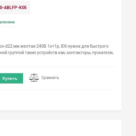
0-ABLFP-K05
наличини
он d22 мм желтая 240В 1з+1р, IEK нужна для быстрого
ой группой таких устройств как; контакторы, пускатели,
Сравнить
Купить