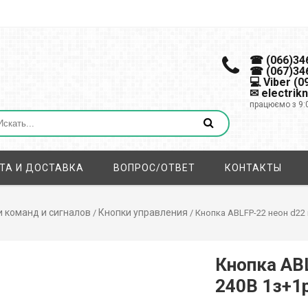
☎ (066)34
☎ (067)34
💻 Viber (
✉ electrik
працюємо з 9:
ТА И ДОСТАВКА
ВОПРОС/ОТВЕТ
КОНТАКТЫ
 команд и сигналов
Кнопки управления
/
/ Кнопка ABLFP-22 неон d22 
Кнопка AB
240В 1з+1р