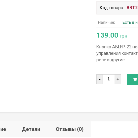
Код товара:
BBT2
Наличие:
Есть в 
139.00
грн
Кнопка ABLFP-22 не
управления контактн
реле и другие.
Количество
-
+
ние
Детали
Отзывы (0)