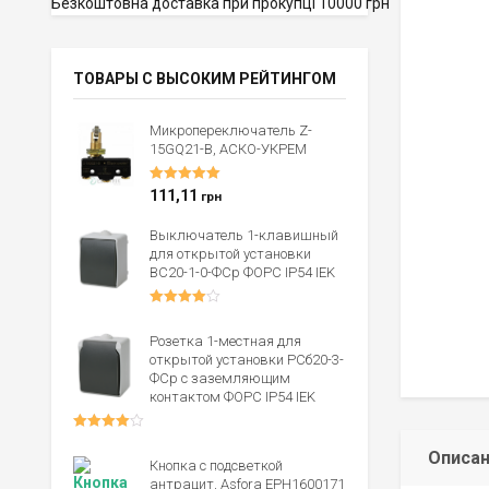
Безкоштовна доставка при прокупці 10000 грн
ТОВАРЫ С ВЫСОКИМ РЕЙТИНГОМ
Микропереключатель Z-
15GQ21-B, АСКО-УКРЕМ
Оценка
5.00
111,11
грн
из 5
Выключатель 1-клавишный
для открытой установки
ВС20-1-0-ФСр ФОРС IP54 IEK
Оценка
4.00
из 5
Розетка 1-местная для
открытой установки РСб20-3-
ФСр с заземляющим
контактом ФОРС IP54 IEK
Оценка
4.00
из 5
Описа
Кнопка с подсветкой
антрацит, Asfora EPH1600171