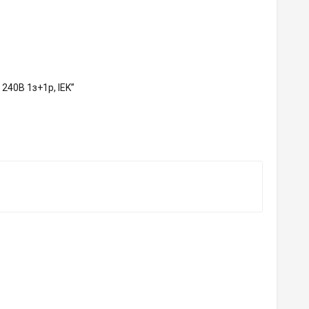
240В 1з+1р, IEK”