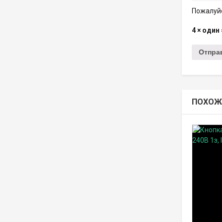
Пожалуйс
4 × один
ПОХОЖ