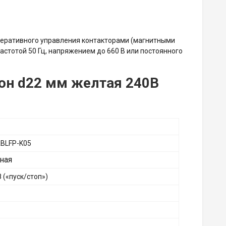
оперативного управления контакторами (магнитными
астотой 50 Гц, напряжением до 660 В или постоянного
еон d22 мм желтая 240В
BLFP-K05
ная
 («пуск/стоп»)