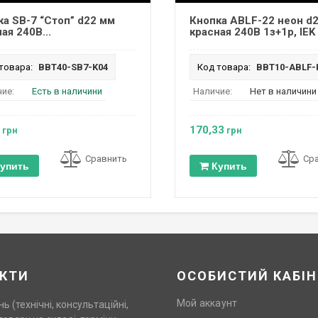
ка SB-7 “Стоп” d22 мм
Кнопка ABLF-22 неон d
ая 240В...
красная 240В 1з+1р, IEK
товара:
BBT40-SB7-K04
Код товара:
BBT10-ABLF-
ие:
Есть в наличини
Наличие:
Нет в наличини
170,33
грн
грн
Сравнить
Ср
упить
Купить
КТИ
ОСОБИСТИЙ КАБІН
Мой аккаунт
нь (технічні, консультаційні,