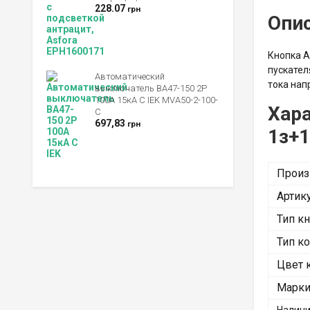
228.07
грн
Опи
Кнопка A
пускател
Автоматический
тока нап
выключатель ВА47-150 2Р
100А 15кА C IEK MVA50-2-100-
Хара
C
697,83
грн
1з+1
Произ
Артик
Тип к
Тип ко
Цвет 
Марки