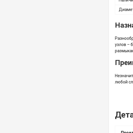
Наличи
Диамет
Назн
Разнообр
узлов – 
размыкаю
Преи
Незначит
любой сл
Дет
Прои