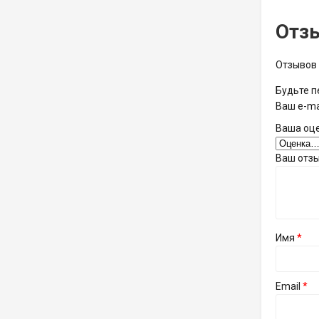
Отз
Отзывов 
Будьте п
Ваш e-ma
Ваша оц
Ваш отз
Имя
*
Email
*