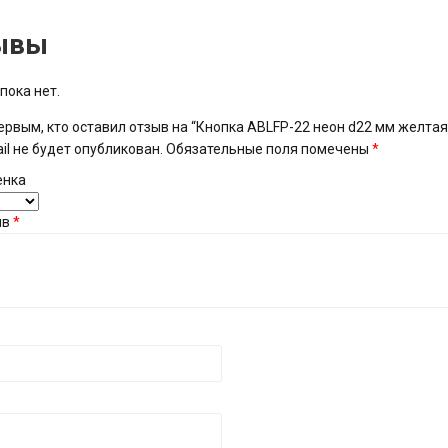
ывы
пока нет.
ервым, кто оставил отзыв на “Кнопка ABLFP-22 неон d22 мм желтая 
il не будет опубликован.
Обязательные поля помечены
*
енка
ыв
*