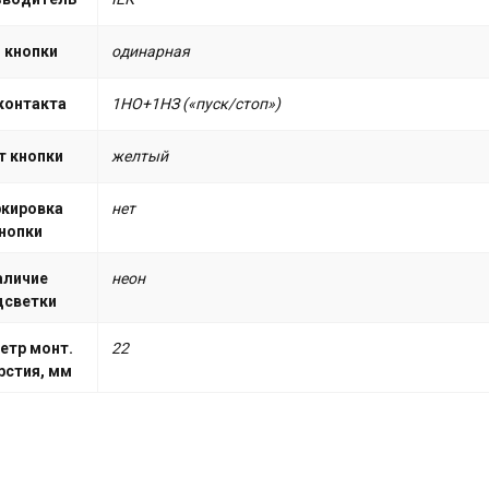
 кнопки
одинарная
контакта
1НО+1НЗ («пуск/стоп»)
т кнопки
желтый
кировка
нет
нопки
аличие
неон
дсветки
етр монт.
22
рстия, мм