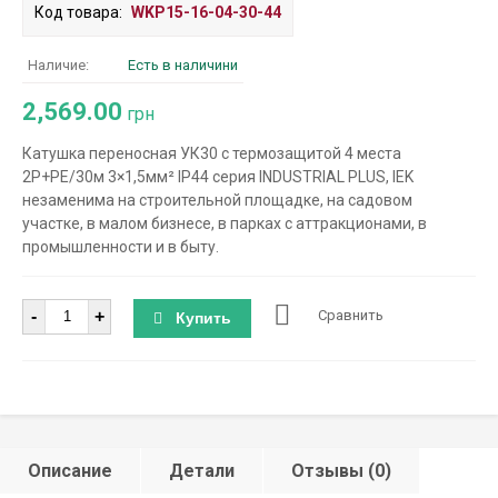
Код товара:
WKP15-16-04-30-44
Наличие:
Есть в наличини
2,569.00
грн
Катушка переносная УК30 с термозащитой 4 места
2P+PE/30м 3×1,5мм² IP44 серия INDUSTRIAL PLUS, IEK
незаменима на строительной площадке, на садовом
участке, в малом бизнесе, в парках с аттракционами, в
промышленности и в быту.
Количество
-
+
Сравнить
Купить
Описание
Детали
Отзывы (0)