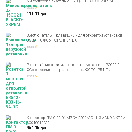
Микропереключатель Z-15GQ21-B, АСКО-УКРЕМ
Оценка
5.00
111,11
грн
из 5
Выключатель 1-клавишный для открытой установки
ВС20-1-0-ФСр ФОРС IP54 IEK
Оценка
4.00
из 5
Розетка 1-местная для открытой установки РСб20-3-
ФСр с заземляющим контактом ФОРС IP54 IEK
Оценка
4.00
из 5
Контактор ПМ 0-09-01 M7 9А 220В/AC 1НЗ АСКО-УКРЕМ
A0040010038
454,15
грн