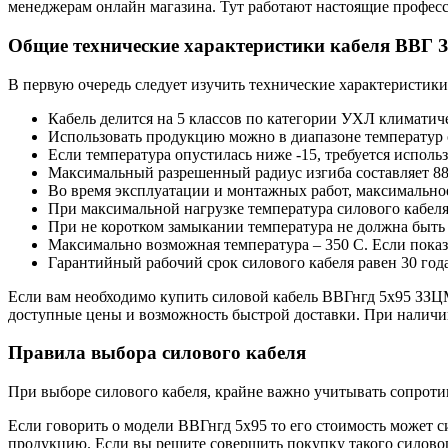
менеджерам онлайн магазина. Тут работают настоящие професс
Общие технические характеристики кабеля ВВГ
В первую очередь следует изучить технические характеристики
Кабель делится на 5 классов по категории УХЛ климатич
Использовать продукцию можно в диапазоне температур о
Если температура опустилась ниже -15, требуется использ
Максимальный разрешенный радиус изгиба составляет 88
Во время эксплуатации и монтажных работ, максимальное
При максимальной нагрузке температура силового кабеля
При не коротком замыкании температура не должна быть 
Максимально возможная температура – 350 С. Если показ
Гарантийный рабочий срок силового кабеля равен 30 год
Если вам необходимо купить силовой кабель ВВГнгд 5х95 ЗЗЦМ 
доступные цены и возможность быстрой доставки. При налич
Правила выбора силового кабеля
При выборе силового кабеля, крайне важно учитывать сопрот
Если говорить о модели ВВГнгд 5х95 то его стоимость может с
продукцию. Если вы решите совершить покупку такого силовог