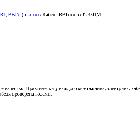
ВГ, ВВГп (нг-нгд)
/ Кабель ВВГнгд 5х95 ЗЗЦМ
е качество. Практически у каждого монтажника, электрика, ка
абеля проверена годами.