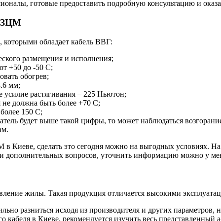
ионалы, готовые предоставить подробную консультацию и оказа
 ЗЗЦМ
, которыми обладает кабель ВВГ:
еского размещения и исполнения;
т +50 до -50 С;
овать обогрев;
.6 мм;
 усилие растягивания – 225 Ньютон;
 не должна быть более +70 С;
более 150 С;
атель будет выше такой цифры, то может наблюдаться возгорани
ам.
в Киеве, сделать это сегодня можно на выгодных условиях. На 
ии дополнительных вопросов, уточнить информацию можно у ме
ивление жилы. Такая продукция отличается высокими эксплуата
ильно разниться исходя из производителя и других параметров, 
о кабеля в Киеве, рекомендуется изучить весь представленный 