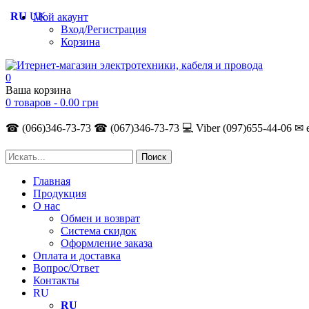
RU
UK
Мой акаунт
Вход/Регистрация
Корзина
0
Ваша корзина
0 товаров -
0.00
грн
☎ (066)346-73-73
☎ (067)346-73-73
💻 Viber (097)655-44-06
✉ 
Главная
Продукция
О нас
Обмен и возврат
Система скидок
Оформление заказа
Оплата и доставка
Вопрос/Ответ
Контакты
RU
RU