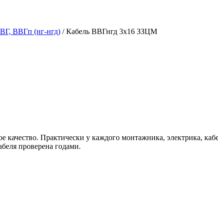
ВГ, ВВГп (нг-нгд)
/ Кабель ВВГнгд 3х16 ЗЗЦМ
е качество. Практически у каждого монтажника, электрика, ка
абеля проверена годами.