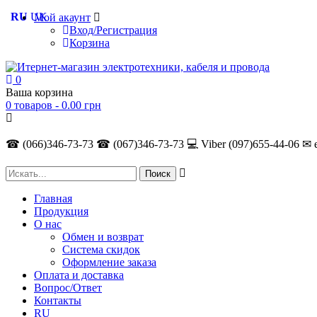
RU
UK
Мой акаунт
Вход/Регистрация
Корзина
0
Ваша корзина
0 товаров -
0.00
грн
☎ (066)346-73-73
☎ (067)346-73-73
💻 Viber (097)655-44-06
✉ 
Главная
Продукция
О нас
Обмен и возврат
Система скидок
Оформление заказа
Оплата и доставка
Вопрос/Ответ
Контакты
RU