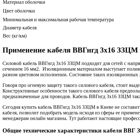
Материал оболочки
Цвет оболочки
Минимальная и максимальная рабочая температура
Диаметр кабеля
Вес (кг/км)
Применение кабеля ВВГнгд 3х16 ЗЗЦМ
Силовой кабель ВВГнгд 3х16 ЗЗЦМ подходит для сетей с напря
сечением 16 мм2. Изоляционным материалом выступает полив
разном цветовом исполнении. Состояние таких изоляционных 
Говоря про огневую защиту такого силового кабеля, стоит выд
Конструктивные особенности такого силового кабеля предполаг
предназначенные для проводов. Кабель ВВГнгд 3х16 ЗЗЦМ так
Сегодня купить кабель ВВГнгд 3х16 ЗЗЦМ в Киеве не составит
кабеля, позволит подобрать модель исходя из сферы ее приме
менеджерам онлайн магазина. Тут работают настоящие професс
Общие технические характеристики кабеля ВВГ