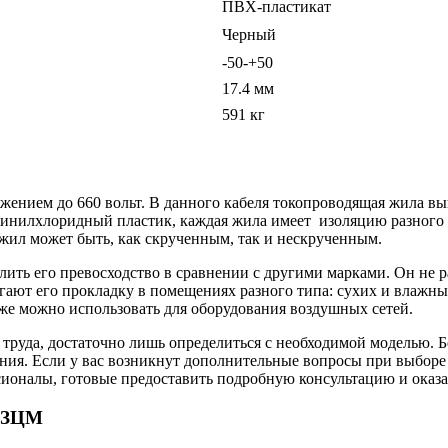
ПВХ-пластикат
Черный
-50-+50
17.4 мм
591 кг
жением до 660 вольт. В данного кабеля токопроводящая жила вы
инилхлоридный пластик, каждая жила имеет изоляцию разного 
жил может быть, как скрученным, так и нескрученным.
елить его превосходство в сравнении с другими марками. Он не 
ают его прокладку в помещениях разного типа: сухих и влажных.
же можно использовать для оборудования воздушных сетей.
 труда, достаточно лишь определиться с необходимой моделью. 
нения. Если у вас возникнут дополнительные вопросы при выбо
ионалы, готовые предоставить подробную консультацию и оказа
 ЗЗЦМ