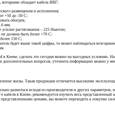
, которыми обладает кабель ВВГ:
еского размещения и исполнения;
т +50 до -50 С;
овать обогрев;
.6 мм;
 усилие растягивания – 225 Ньютон;
 не должна быть более +70 С;
более 150 С;
атель будет выше такой цифры, то может наблюдаться возгорани
ам.
в Киеве, сделать это сегодня можно на выгодных условиях. На 
ии дополнительных вопросов, уточнить информацию можно у ме
ивление жилы. Такая продукция отличается высокими эксплуата
ильно разниться исходя из производителя и других параметров, 
о кабеля в Киеве, рекомендуется изучить весь представленный 
представленными ценами, вы можете переходить к покупке сило