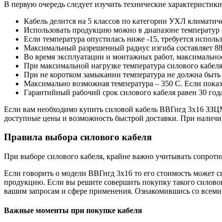
В первую очередь следует изучить технические характеристики
Кабель делится на 5 классов по категории УХЛ климатич
Использовать продукцию можно в диапазоне температур о
Если температура опустилась ниже -15, требуется использ
Максимальный разрешенный радиус изгиба составляет 88
Во время эксплуатации и монтажных работ, максимальное
При максимальной нагрузке температура силового кабеля
При не коротком замыкании температура не должна быть 
Максимально возможная температура – 350 С. Если показ
Гарантийный рабочий срок силового кабеля равен 30 год
Если вам необходимо купить силовой кабель ВВГнгд 3х16 ЗЗЦМ 
доступные цены и возможность быстрой доставки. При налич
Правила выбора силового кабеля
При выборе силового кабеля, крайне важно учитывать сопрот
Если говорить о модели ВВГнгд 3х16 то его стоимость может с
продукцию. Если вы решите совершить покупку такого силовог
вашим запросам и сфере применения. Ознакомившись со всеми 
Важные моменты при покупке кабеля