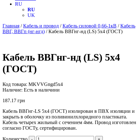
RU
RU
UK
Главная
/
Кабель и провод
/
Кабель силовой 0,66-1кВ
/
Кабель
ВВГ, ВВГп (нг-нгд)
/ Кабель ВВГнг-нд (LS) 5х4 (ГОСТ)
Кабель ВВГнг-нд (LS) 5х4
(ГОСТ)
Код товара:
MKVVGngd5х4
Наличие:
Есть в наличини
187.17
грн
Кабель ВВГнг-LS 5х4 (ГОСТ) изолирован в ПВХ изоляции и
закрыть в оболочку из поливинилхлоридного пластиката.
Кабель четырех жильный с сечением 4мм. Провод изготовлен
согласно ГОСТу, сертифицирован.
Количество
-
+