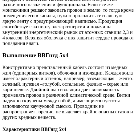
различного назначения и функционала. Если все же
монтажники решают закопать провод в землю, то тогда кроме
помещения его в каналы, нужно проложить сигнальную
яркую ленту с предупреждающей надписью. Продукция
способствует экспорту электроэнергии и подачи на
внутренний энергетический рынок от атомных станция 2,3 и
4 классов. Верхняя оболочка с пвх защитит сердце провода от
попадания влаги.
Выполнение ВВГнгд 5х4
Конструктивно представленный кабель состоит из медных
жил (одинарных витков), оболочки и изоляции. Каждая жила
имеет характерный оттенок, например, заземляющая – желто-
зеленый, нулевая –голубой, остальные, фазные – серые или
коричневые. Двойной шар изоляции дает возможность
применять провод в различной климатической среде. Витки
надежно скручены между собой, а имеющиеся пустоты
заполняются каучуковой смесью. Проводник не
распространяет горение, не выделяет крайне опасных газов и
других вредных веществ.
Характеристики ВВГнгд 5х4