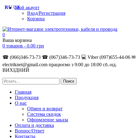
RU
UK
Мой акаунт
Вход/Регистрация
Корзина
0
Ваша корзина
0 товаров -
0.00
грн
☎ (066)346-73-73
☎ (067)346-73-73
💻 Viber (097)655-44-06
✉
electriknet@gmail.com
працюємо з 9:00 до 18:00 сб.-нд.
ВИХІДНИЙ
Главная
Продукция
О нас
Обмен и возврат
Система скидок
Оформление заказа
Оплата и доставка
Вопрос/Ответ
Контакты