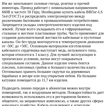
Им же запитывают силовые гнезда, розетки и прочий
инвентарь. Провод работает с номинальным напряжением
660В и частоте 50 Герц. Необходимо купить кабель ВВГнг-LS
5х4 (ГОСТ) и распределять электроэнергию между
различными бытовыми и промышленными потребителями.
Запрещается укладка электротехнического изделия под
землей. Лучше всего укладывать его в гофрированные,
стальные и жесткие пластиковые трубы. Часто применяют для
создания дополнительной жесткости кабельные и пустотные
каналы. Он без труда монтируется в температурном диапазоне
от -50С до +50С. Основным материалом изготовления
кабельного сердечника выступает медь, нелуженого типа,
которая относится к 1 классу. Для лучшей эксплуатации в
тропических условиях, витки могут покрываться
специальным составом. Данное изделие очень боится
плесени, плесневых грибов и большого количества влаги.
Оптимально хранить большие скрутки на деревянных
барабанах в ангаре или под открытым небом. На большие
катушки помещается до 11,7 км изделия.
Подводить линию передач к абонентам можно внутри
помещений, так и воздушным методом. Пожаростойкость дает
возможность использовать его в ресторанном бизнесе,
общепите, на заправочных комплексах, а также других сферах
народного хозяйства. Кабель подключают к агрегатам