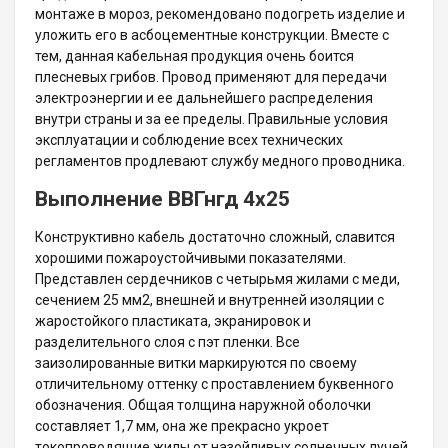
монтаже в мороз, рекомендовано подогреть изделие и
уложить его в асбоцементные конструкции. Вместе с
тем, данная кабельная продукция очень боится
плесневых грибов. Провод применяют для передачи
электроэнергии и ее дальнейшего распределения
внутри страны и за ее пределы. Правильные условия
эксплуатации и соблюдение всех технических
регламентов продлевают службу медного проводника.
Выполнение ВВГнгд 4х25
Конструктивно кабель достаточно сложный, славится
хорошими пожароустойчивыми показателями.
Представлен сердечников с четырьмя жилами с меди,
сечением 25 мм2, внешней и внутренней изоляции с
жаростойкого пластиката, экранировок и
разделительного слоя с пэт пленки. Все
заизолированные витки маркируются по своему
отличительному оттенку с проставлением буквенного
обозначения. Общая толщина наружной оболочки
составляет 1,7 мм, она же прекрасно укроет
токопроводящие жилы от назойливых солнечных лучей