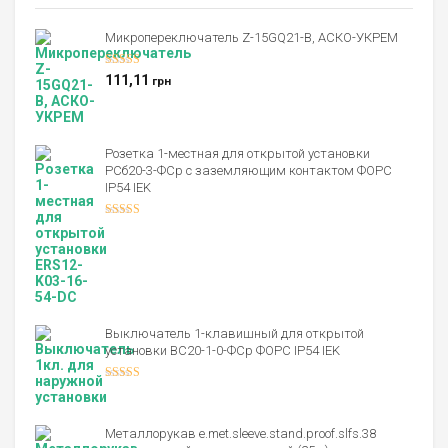
Микропереключатель Z-15GQ21-B, АСКО-УКРЕМ
Оценка
5.00
111,11
грн
из 5
Розетка 1-местная для открытой установки
РСб20-3-ФСр с заземляющим контактом ФОРС
IP54 IEK
Оценка
4.00
из 5
Выключатель 1-клавишный для открытой
установки ВС20-1-0-ФСр ФОРС IP54 IEK
Оценка
4.00
из 5
Металлорукав e.met.sleeve.stand.proof.slfs.38