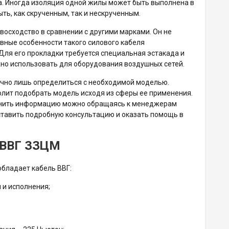
. Иногда изоляция одной жилы может быть выполнена в
ь, как скрученным, так и нескрученным.
евосходство в сравнении с другими марками. Он не
вные особенности такого силового кабеля
 Для его прокладки требуется специальная эстакада и
но использовать для оборудования воздушных сетей.
точно лишь определиться с необходимой моделью.
олит подобрать модель исходя из сферы ее применения.
точнить информацию можно обращаясь к менеджерам
ставить подробную консультацию и оказать помощь в
я ВВГ ЗЗЦМ
обладает кабель ВВГ:
 и исполнения;