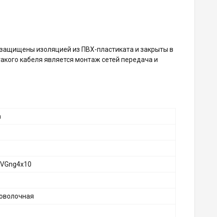
защищены изоляцией из ПВХ-пластиката и закрыты в
акого кабеля является монтаж сетей передача и
а
VGng4х10
оволочная