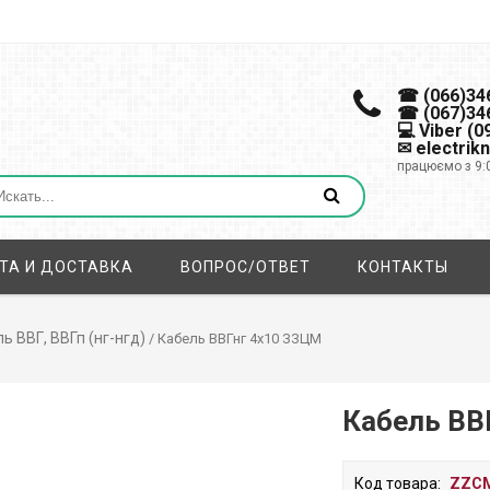
☎ (066)34
☎ (067)34
💻 Viber (
✉ electrik
працюємо з 9:
ТА И ДОСТАВКА
ВОПРОС/ОТВЕТ
КОНТАКТЫ
ь ВВГ, ВВГп (нг-нгд)
/ Кабель ВВГнг 4х10 ЗЗЦМ
Кабель ВВ
Код товара:
ZZCM