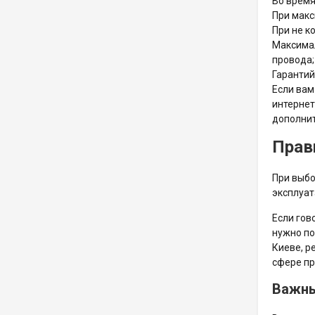
Во время
При макс
При не к
Максимал
провода;
Гарантий
Если вам
интернет
дополнит
Прав
При выбо
эксплуат
Если гов
нужно по
Киеве, р
сфере пр
Важны