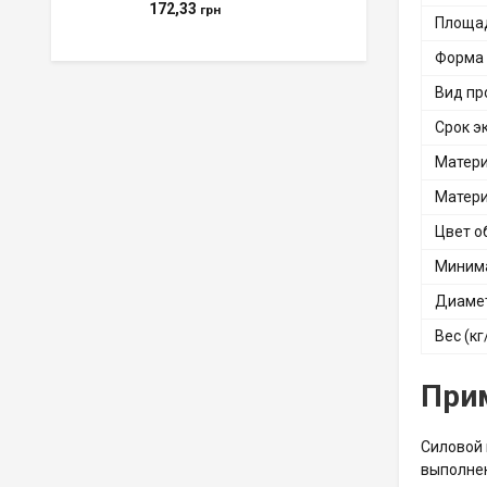
172,33
грн
Площад
Форма 
Вид пр
Срок э
Матери
Матери
Цвет о
Минима
Диамет
Вес (кг
При
Силовой 
выполнен