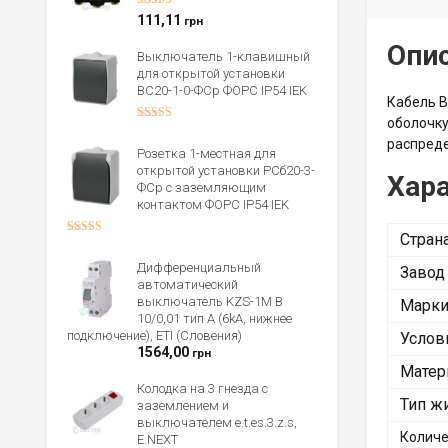
Оценка
5.00
111,11
грн
из 5
Опи
Выключатель 1-клавишный
для открытой установки
ВС20-1-0-ФСр ФОРС IP54 IEK
Кабель В
оболочку
Оценка
4.00
из 5
распреде
Розетка 1-местная для
открытой установки РСб20-3-
Хара
ФСр с заземляющим
контактом ФОРС IP54 IEK
Стран
Оценка
4.00
из 5
Дифференциальный
Завод
автоматический
выключатель KZS-1M B
Марки
10/0,01 тип A (6kA, нижнее
подключение), ETI (Словения)
Услов
1564,00
грн
Матер
Колодка на 3 гнезда с
Тип ж
заземлением и
выключателем e.t.es.3.z.s,
Количе
E.NEXT