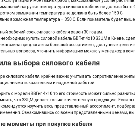
 эксплуатации и монтажных работ, максимальное усилие растягив
имальной нагрузке температура силового кабеля не должна быть б
оротком замыкании температура не должна быть более 150 С;
ьно возможная температура – 350 С. Если показатель будет выше
ный рабочий срок силового кабеля равен 30 годам.
 необходимо купить силовой кабель ВВГнг 4х10 ЗЗЦМ в Киеве, сдел
-магазина предлагается большой ассортимент, доступные цены и 
ельных вопросов, уточнить информацию можно у менеджера ком
ила выбора силового кабеля
ре силового кабеля, крайне важно учитывать сопротивление жилы
ационными показателями и надежной работой.
орить о модели ВВГнг 4х10 то его стоимость может сильно разнитьс
мнить, что ЗЗЦМ делает только качественную продукцию. Если вы 
екомендуется изучить весь представленный ассортимент, подбира
именения. Ознакомившись со всеми представленными ценами, вы м
е моменты при покупке кабеля