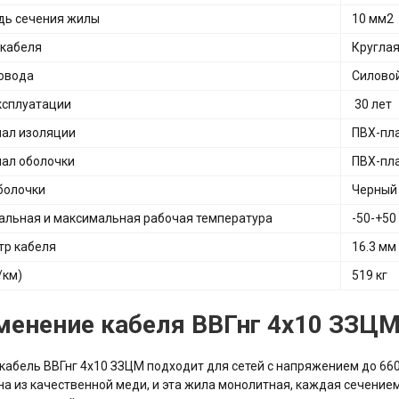
ь сечения жилы
10 мм2
кабеля
Кругла
овода
Силово
ксплуатации
30 лет
ал изоляции
ПВХ-пл
ал оболочки
ПВХ-пл
болочки
Черный
льная и максимальная рабочая температура
-50-+50
р кабеля
16.3 мм
/км)
519 кг
менение кабеля ВВГнг 4х10 ЗЗЦ
кабель ВВГнг 4х10 ЗЗЦМ подходит для сетей с напряжением до 66
а из качественной меди, и эта жила монолитная, каждая сечени