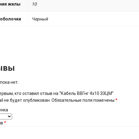
ния жилы
10
 оболочки
Черный
ывы
пока нет.
ервым, кто оставил отзыв на “Кабель ВВГнг 4х10 ЗЗЦМ”
il не будет опубликован.
Обязательные поля помечены
*
енка
ыв
*