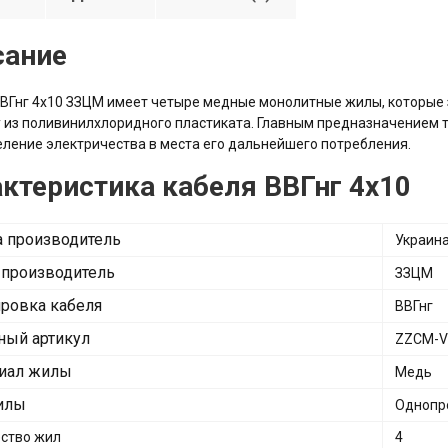
сание
ВГнг 4х10 ЗЗЦМ имеет четыре медные монолитные жилы, которые 
 из поливинилхлоридного пластиката. Главным предназначением т
ление электричества в места его дальнейшего потребления.
ктеристика кабеля ВВГнг 4х10
а производитель
Украин
 производитель
ЗЗЦМ
ровка кабеля
ВВГнг
ный артикул
ZZCM-V
иал жилы
Медь
илы
Однопр
ство жил
4