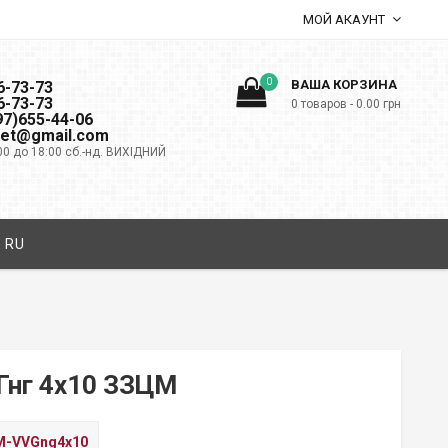
МОЙ АКАУНТ
0
ВАША КОРЗИНА
6-73-73
6-73-73
0 товаров -
0.00
грн
097)655-44-06
net@gmail.com
00 до 18:00 сб.-нд. ВИХІДНИЙ
RU
Гнг 4х10 ЗЗЦМ
-VVGng4х10