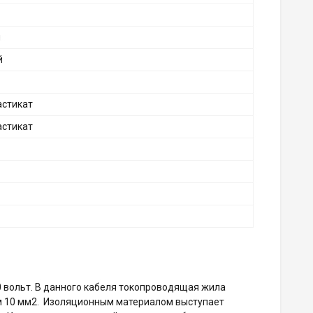
я
й
астикат
астикат
М
0 вольт. В данного кабеля токопроводящая жила
ем 10 мм2. Изоляционным материалом выступает