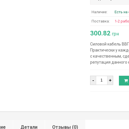
Наличие:
Есть на
Поставка:
1-2 раб
300.82
грн
Силовой кабель ВВГ
Практически у кажд
с качественным, сд
репутация данного 
Количество
-
+
ние
Детали
Отзывы (0)