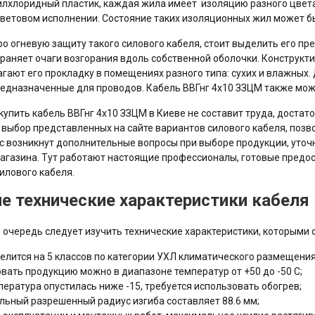
лхлоридный пластик, каждая жила имеет изоляцию разного цвета
ветовом исполнении. Состояние таких изоляционных жил может быт
ро огневую защиту такого силового кабеля, стоит выделить его пр
раняет очаги возгорания вдоль собственной оболочки. Конструкти
гают его прокладку в помещениях разного типа: сухих и влажных.
редназначенные для проводов. Кабель ВВГнг 4х10 ЗЗЦМ также мож
купить кабель ВВГнг 4х10 ЗЗЦМ в Киеве не составит труда, доста
выбор представленных на сайте вариантов силового кабеля, позв
ас возникнут дополнительные вопросы при выборе продукции, у
агазина. Тут работают настоящие профессионалы, готовые предо
илового кабеля.
е технические характеристики кабел
 очередь следует изучить технические характеристики, которыми 
елится на 5 классов по категории УХЛ климатического размещения
вать продукцию можно в диапазоне температур от +50 до -50 С;
пература опустилась ниже -15, требуется использовать обогрев;
ьный разрешенный радиус изгиба составляет 88.6 мм;