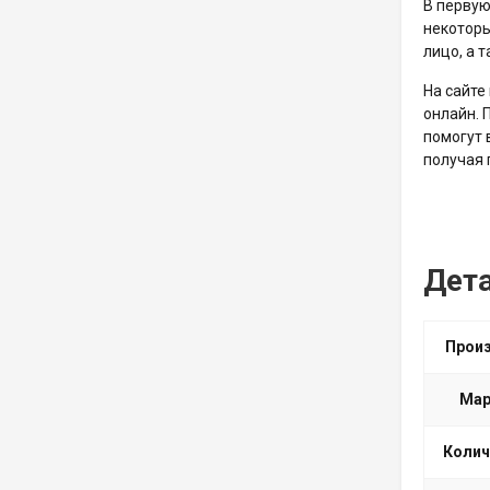
В первую
некоторы
лицо, а 
На сайте
онлайн. 
помогут 
получая
Дет
Прои
Мар
Колич