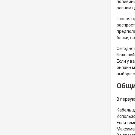
поливини
разном ц
Говоря п
распрост
предпола
блоки, п
Сегодня 
Большой 
Если у в
онлайн м
выборе с
Общи
В первую
Кабель д
Использо
Если тем
Максимал