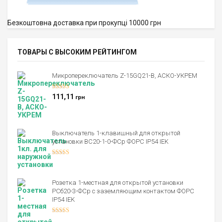
Безкоштовна доставка при прокупці 10000 грн
ТОВАРЫ С ВЫСОКИМ РЕЙТИНГОМ
Микропереключатель Z-15GQ21-B, АСКО-УКРЕМ
Оценка
5.00
111,11
грн
из 5
Выключатель 1-клавишный для открытой
установки ВС20-1-0-ФСр ФОРС IP54 IEK
Оценка
4.00
из 5
Розетка 1-местная для открытой установки
РСб20-3-ФСр с заземляющим контактом ФОРС
IP54 IEK
Оценка