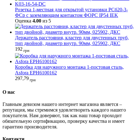
Розетка 1-местная для открытой установки РСб20-3-
ФСр с заземляющим контактом ФОРС IP54 IEK
Оценка
4.00
из 5
Держатель расстояния, кластер для двустенных труб,
тип двойной, диаметр внутр. 90мм, 025902, ДКС
192
грн
Коробка для наружного монтажа 1-постовая сталь,
Asfora EPH6100162
297,79
грн
О нас
Главным девизом нашего интернет магазина является –
репутация, мы стремимся удовлетворить каждого нашего
покупателя. Нам доверяют, так как наш товар проходит
обязательную сертификацию, проверку качества и имеет
гарантию производителя.
Контакти