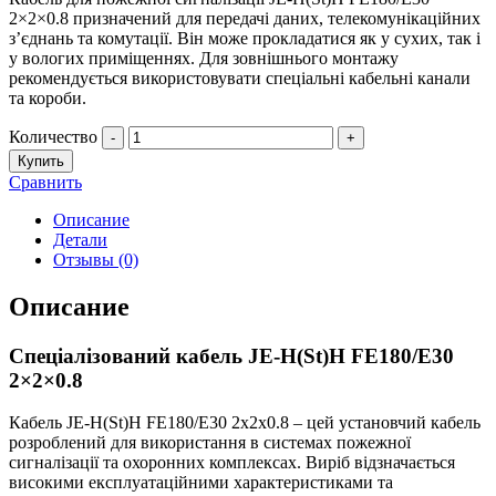
2×2×0.8 призначений для передачі даних, телекомунікаційних
з’єднань та комутації. Він може прокладатися як у сухих, так і
у вологих приміщеннях. Для зовнішнього монтажу
рекомендується використовувати спеціальні кабельні канали
та короби.
Количество
-
+
Купить
Сравнить
Описание
Детали
Отзывы (0)
Описание
Спеціалізований кабель JE-H(St)H FE180/E30
2×2×0.8
Кабель JE-H(St)H FE180/E30 2х2х0.8 – цей установчий кабель
розроблений для використання в системах пожежної
сигналізації та охоронних комплексах. Виріб відзначається
високими експлуатаційними характеристиками та