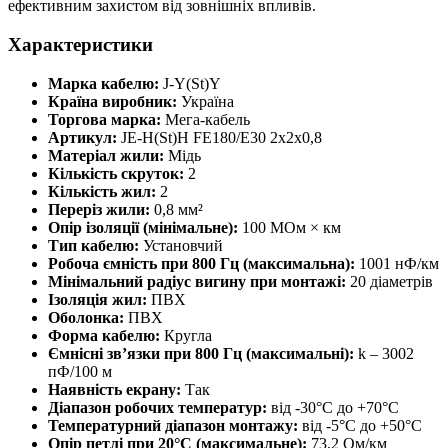
ефективним захистом від зовнішніх впливів.
Характеристики
Марка кабелю:
J-Y(St)Y
Країна виробник:
Україна
Торгова марка:
Мега-кабель
Артикул:
JE-H(St)H FE180/E30 2х2х0,8
Матеріал жили:
Мідь
Кількість скруток:
2
Кількість жил:
2
Переріз жили:
0,8 мм²
Опір ізоляції (мінімальне):
100 МОм × км
Тип кабелю:
Установчий
Робоча ємність при 800 Гц (максимальна):
1001 нФ/км
Мінімальний радіус вигину при монтажі:
20 діаметрів
Ізоляція жил:
ПВХ
Оболонка:
ПВХ
Форма кабелю:
Кругла
Ємнісні зв’язки при 800 Гц (максимальні):
k – 3002
пФ/100 м
Наявність екрану:
Так
Діапазон робочих температур:
від -30°C до +70°C
Температурний діапазон монтажу:
від -5°C до +50°C
Опір петлі при 20°C (максимальне):
73,2 Ом/км