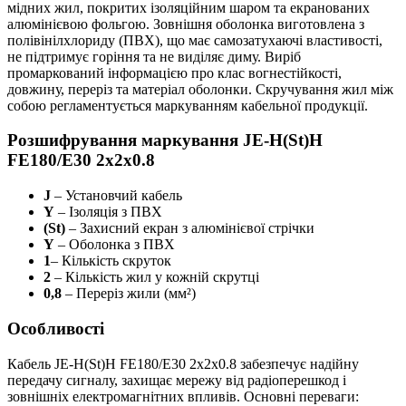
мідних жил, покритих ізоляційним шаром та екранованих
алюмінієвою фольгою. Зовнішня оболонка виготовлена з
полівінілхлориду (ПВХ), що має самозатухаючі властивості,
не підтримує горіння та не виділяє диму. Виріб
промаркований інформацією про клас вогнестійкості,
довжину, переріз та матеріал оболонки. Скручування жил між
собою регламентується маркуванням кабельної продукції.
Розшифрування маркування JE-H(St)H
FE180/E30 2х2х0.8
J
– Установчий кабель
Y
– Ізоляція з ПВХ
(St)
– Захисний екран з алюмінієвої стрічки
Y
– Оболонка з ПВХ
1
– Кількість скруток
2
– Кількість жил у кожній скрутці
0,8
– Переріз жили (мм²)
Особливості
Кабель JE-H(St)H FE180/E30 2х2х0.8 забезпечує надійну
передачу сигналу, захищає мережу від радіоперешкод і
зовнішніх електромагнітних впливів. Основні переваги: