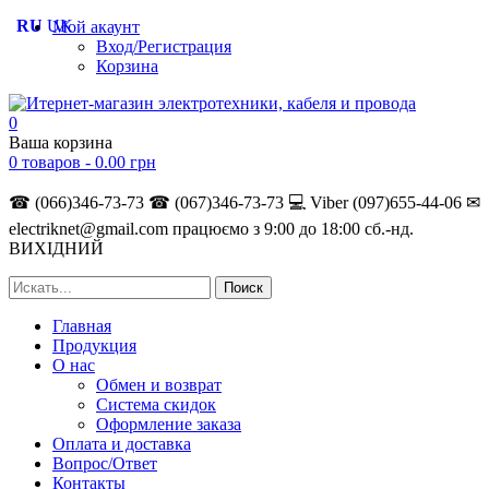
RU
UK
Мой акаунт
Вход/Регистрация
Корзина
0
Ваша корзина
0 товаров -
0.00
грн
☎ (066)346-73-73
☎ (067)346-73-73
💻 Viber (097)655-44-06
✉
electriknet@gmail.com
працюємо з 9:00 до 18:00 сб.-нд.
ВИХІДНИЙ
Главная
Продукция
О нас
Обмен и возврат
Система скидок
Оформление заказа
Оплата и доставка
Вопрос/Ответ
Контакты