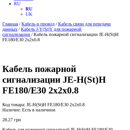
RU
RU
UK
Главная
/
Кабель и провод
/
Кабель связи для передачи
данных
/
Кабель J-Y(St)Y для пожарной
сигнализации
/ Кабель пожарной сигнализации JE-H(St)H
FE180/E30 2х2х0.8
Кабель пожарной
сигнализации JE-H(St)H
FE180/E30 2х2х0.8
Код товара:
JE-H(St)H FE180/E30 2х2х0.8
Наличие:
Есть в наличини
28.27
грн
Кабель для пожежної сигналізації JE-H(St)H FE180/E30