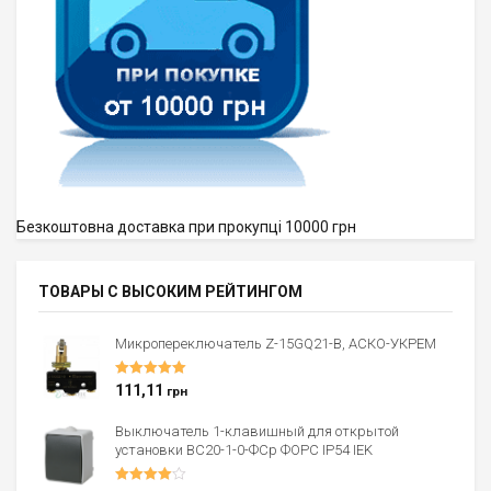
Безкоштовна доставка при прокупці 10000 грн
ТОВАРЫ С ВЫСОКИМ РЕЙТИНГОМ
Микропереключатель Z-15GQ21-B, АСКО-УКРЕМ
Оценка
5.00
111,11
грн
из 5
Выключатель 1-клавишный для открытой
установки ВС20-1-0-ФСр ФОРС IP54 IEK