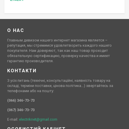
О НАС
Главным девизом нашего интернет магазина является –
репутация, мы стремимся удовлетворить каждого нашего
покупателя. Нам доверяют, так как наш товар проходит
обязательную сертификацию, проверку качества и имеет
гарантию производителя.
КОНТАКТИ
З усіх питань (технічні, консультаційні, наявність товару на
складі, терміни поставки, цінова політика…) звертайтесь за
телефонами або на пошту:
(066) 346-73-73
(067) 346-73-73
E-mail:
electriknet@gmail.com