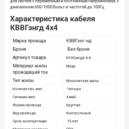
для систем с переменным и постоянным напряжением, с
диапазоном 600/1000 Вольт и частотой до 100Гц.
Характеристика кабеля
КВВГэнгд 4х4
Марка провода
КВВГэнг-нд
Броня
Без брони
Артикул товара
KVVGengd-4-4
Материал жилы
Медь
проводящий ток
Тип жилы
Монолитная жила
Количество жил
Четыре
Сечение жил
4 мм2
Форма провода
Круглая
Вид провода
Контрольный
Срок эксплуатации
15 лет