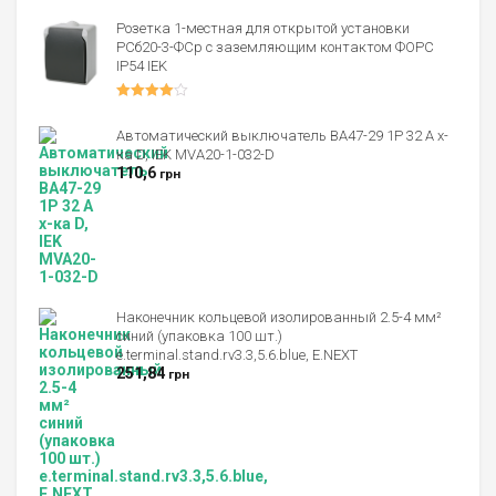
Оценка
4.00
из 5
Розетка 1-местная для открытой установки
РСб20-3-ФСр с заземляющим контактом ФОРС
IP54 IEK
Оценка
4.00
из 5
Автоматический выключатель ВА47-29 1P 32 А х-
ка D, IEK MVA20-1-032-D
110,6
грн
Наконечник кольцевой изолированный 2.5-4 мм²
синий (упаковка 100 шт.)
e.terminal.stand.rv3.3,5.6.blue, E.NEXT
251,84
грн