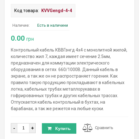
Код товара:
KVVGengd-4-4
Наличие:
Есть в наличини
0.00
грн
Контрольный кабель КВВГэнгд 4х4 с монолитной жилой,
количество жил 7, каждая имеет сечение 2.5мм,
предназначен для коммутации электрического
оборудования в сетях 660/1000В. Данный кабель в
экране, а так же он не распространяет горения. Как
правило такую продукцию прокладывают в кабельных
лотка, кабельных трубах металлорукавах в
гофрированных трубах и других кабельных трассах.
Отпускается кабель контрольный в бухтах, на
барабанах, а так же режется на любые куски.
Количество
-
+
Сравнить
Купить