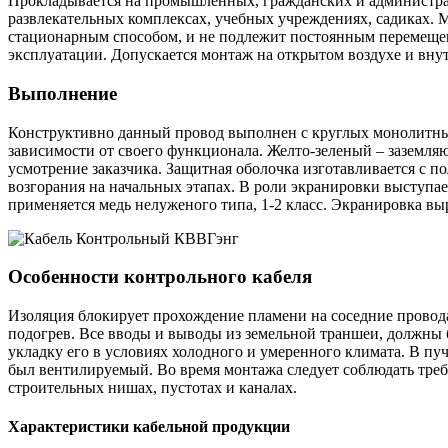
Прокладывается на промышленных, гражданских и администрати
развлекательных комплексах, учебных учреждениях, садиках. 
стационарным способом, и не подлежит постоянным перемещен
эксплуатации. Допускается монтаж на открытом воздухе и вн
Выполнение
Конструктивно данный провод выполнен с круглых монолитных
зависимости от своего функционала. Желто-зеленый – заземляю
усмотрение заказчика. Защитная оболочка изготавливается с 
возгорания на начальных этапах. В роли экранировки выступае
применяется медь нелуженого типа, 1-2 класс. Экранировка вы
Особенности контрольного кабеля
Изоляция блокирует прохождение пламени на соседние провода
подогрев. Все вводы и выводы из земельной траншеи, должны
укладку его в условиях холодного и умеренного климата. В пу
был вентилируемый. Во время монтажа следует соблюдать требо
строительных нишах, пустотах и каналах.
Характеристики кабельной продукции