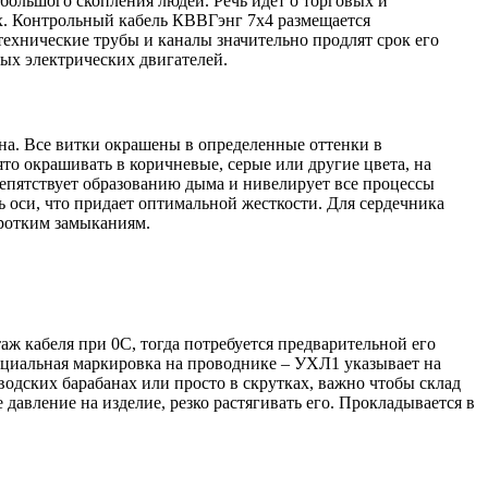
большого скопления людей. Речь идет о торговых и
ях. Контрольный кабель КВВГэнг 7х4 размещается
хнические трубы и каналы значительно продлят срок его
ых электрических двигателей.
а. Все витки окрашены в определенные оттенки в
то окрашивать в коричневые, серые или другие цвета, на
репятствует образованию дыма и нивелирует все процессы
 оси, что придает оптимальной жесткости. Для сердечника
оротким замыканиям.
ж кабеля при 0С, тогда потребуется предварительной его
ециальная маркировка на проводнике – УХЛ1 указывает на
водских барабанах или просто в скрутках, важно чтобы склад
авление на изделие, резко растягивать его. Прокладывается в