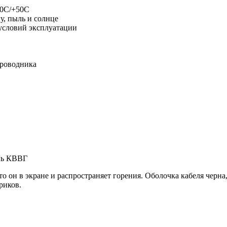
50С/+50С
у, пыль и солнце
 условий эксплуатации
проводника
о он в экране и распространяет горения. Оболочка кабеля черна
риков.