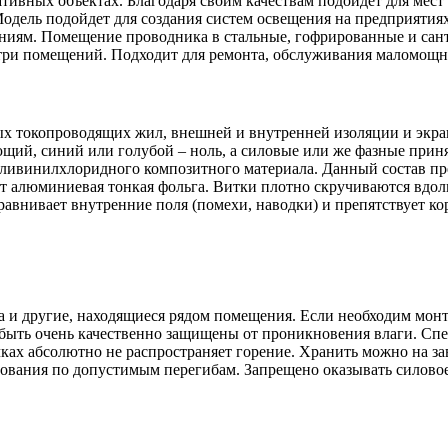
вных объектах. Благодаря своим качествам подойдет для мест 
Модель подойдет для создания систем освещения на предприяти
иям. Помещение проводника в стальные, гофрированные и санте
утри помещений. Подходит для ремонта, обслуживания маломощн
 токопроводящих жил, внешней и внутренней изоляции и экран
щий, синий или голубой – ноль, а силовые или же фазные приня
поливинилхлоридного композитного материала. Данный состав п
т алюминиевая тонкая фольга. Витки плотно скручиваются вдоль
равнивает внутренние поля (помехи, наводки) и препятствует к
 и другие, находящиеся рядом помещения. Если необходим монта
 быть очень качественно защищены от проникновения влаги. Сп
чках абсолютно не распространяет горение. Хранить можно на за
вания по допустимым перегибам. Запрещено оказывать силовое д