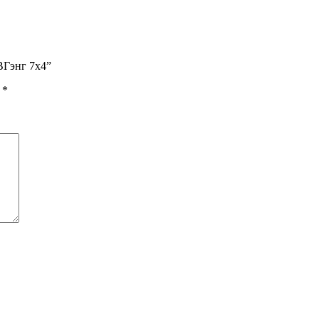
ВГэнг 7х4”
ы
*