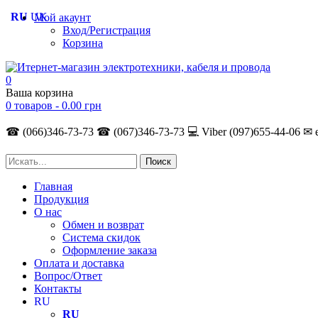
RU
UK
Мой акаунт
Вход/Регистрация
Корзина
0
Ваша корзина
0 товаров -
0.00
грн
☎ (066)346-73-73
☎ (067)346-73-73
💻 Viber (097)655-44-06
✉ 
Главная
Продукция
О нас
Обмен и возврат
Система скидок
Оформление заказа
Оплата и доставка
Вопрос/Ответ
Контакты
RU
RU