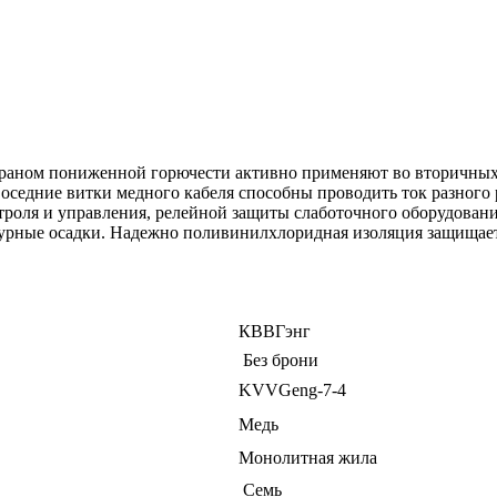
ном пониженной горючести активно применяют во вторичных эл
Соседние витки медного кабеля способны проводить ток разного
троля и управления, релейной защиты слаботочного оборудовани
урные осадки. Надежно поливинилхлоридная изоляция защищает 
КВВГэнг
Без брони
KVVGeng-7-4
Медь
Монолитная жила
Семь