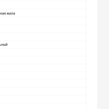
ная жила
ьный