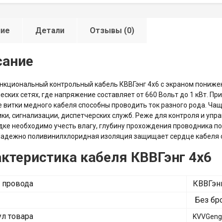
ние
Детали
Отзывы (0)
сание
кциональный контрольный кабель КВВГэнг 4х6 с экраном пониже
еских сетях, где напряжение составляет от 660 Вольт до 1 кВт. Пр
 витки медного кабеля способны проводить ток разного рода. Ча
ки, сигнализации, диспетчерских служб. Реже для контроля и упр
дке необходимо учесть влагу, глубину прохождения проводника п
Надежно поливинилхлоридная изоляция защищает сердце кабеля от
ктеристика кабеля КВВГэнг 4х6
 провода
КВВГэн
Без бр
ул товара
KVVGeng