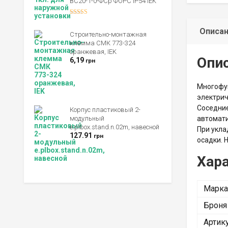
ВС20-1-0-ФСр ФОРС IP54 IEK
Оценка
4.00
из 5
Описа
Строительно-монтажная
клемма СМК 773-324
оранжевая, IEK
Опи
6,19
грн
Многофун
электрич
Соседние
Корпус пластиковый 2-
модульный
автомати
e.plbox.stand.n.02m, навесной
При укла
127.91
грн
осадки. 
Хара
Марка
Броня
Артик