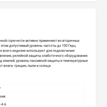
нной горючести активно применяют во вторичных
и этом допустимый уровень частоты до 100 Герц.
ще всего изделие используют для подключения
авления, релейной защиты слаботочного оборудования.
од землей, уровень пассивной защиты и температурные
 влаги, трещин, пыли и солнца.
г
они
-4-6