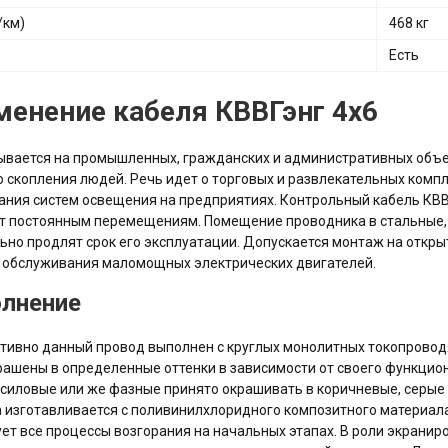
/км)
468 кг
Есть
енение кабеля КВВГэнг 4х6
вается на промышленных, гражданских и административных объек
 скопления людей. Речь идет о торговых и развлекательных комп
ания систем освещения на предприятиях. Контрольный кабель КВВ
 постоянным перемещениям. Помещение проводника в стальные, 
ьно продлят срок его эксплуатации. Допускается монтаж на откр
 обслуживания маломощных электрических двигателей.
лнение
тивно данный провод выполнен с круглых монолитных токопроводя
рашены в определенные оттенки в зависимости от своего функцио
а силовые или же фазные принято окрашивать в коричневые, серые 
 изготавливается с поливинилхлоридного композитного материал
ет все процессы возгорания на начальных этапах. В роли экранир