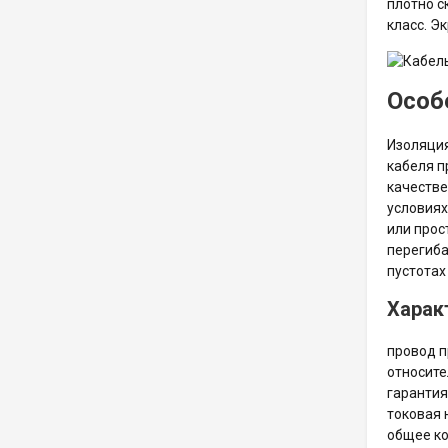
плотно с
класс. Э
Особ
Изоляция
кабеля п
качестве
условиях
или прос
перегиба
пустотах
Харак
провод п
относите
гарантия
токовая 
общее ко