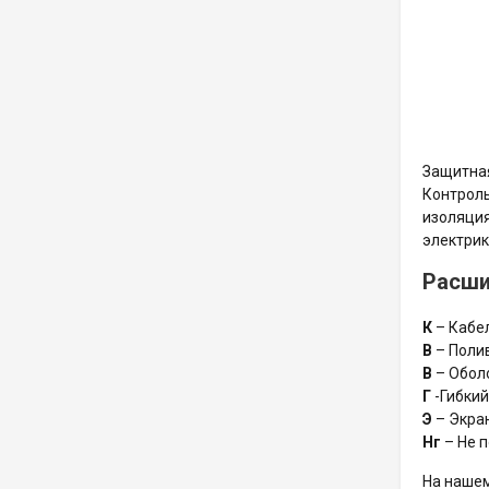
Защитная
Контроль
изоляция
электрик
Расши
К
– Кабе
В
– Поли
В
– Обол
Г
-Гибкий
Э
– Экра
Нг
– Не 
На нашем