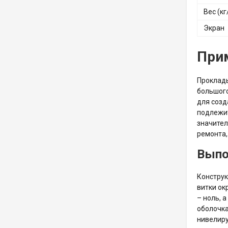
Вес (кг
Экран
Прим
Проклады
большого
для созд
подлежит
значител
ремонта,
Выпо
Конструк
витки ок
– ноль, 
оболочка
нивелиру