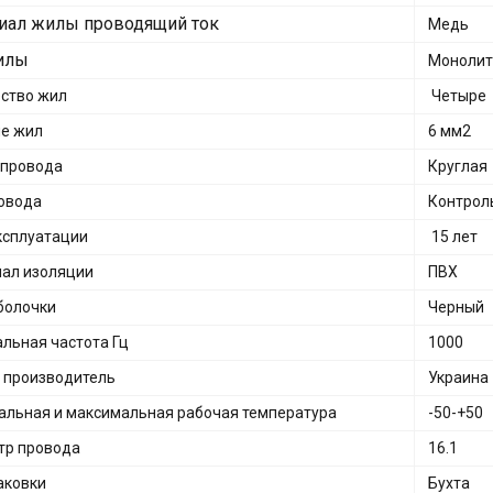
иал жилы проводящий ток
Медь
илы
Монолит
ство жил
Четыре
е жил
6 мм2
 провода
Круглая
овода
Контрол
ксплуатации
15 лет
ал изоляции
ПВХ
болочки
Черный
льная частота Гц
1000
 производитель
Украина
льная и максимальная рабочая температура
-50-+50
тр провода
16.1
аковки
Бухта