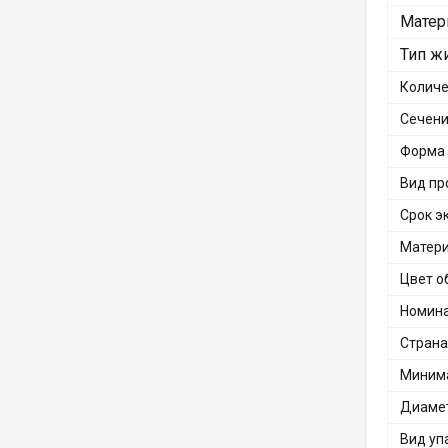
Матер
Тип ж
Количе
Сечени
Форма
Вид пр
Срок э
Матери
Цвет о
Номина
Страна
Минима
Диаме
Вид уп