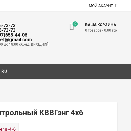
МОЙ АКАУНТ
0
ВАША КОРЗИНА
6-73-73
6-73-73
0 товаров -
0.00
грн
097)655-44-06
net@gmail.com
00 до 18:00 сб.-нд. ВИХІДНИЙ
RU
нтрольный КВВГэнг 4х6
eng-4-6