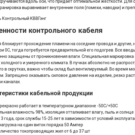
кручиваются вдоль оси, что придает оптимальной жесткости. Для 
кранировка выравнивает внутренние поля (помехи, наводки) и пре
енности контрольного кабеля
 блокирует прохождение пламени на соседние провода и другие,
ри 0С, тогда потребуется предварительной его подогрев. Все вво
нно защищены от проникновения влаги. Специальная маркировка н
 холодного и умеренного климата. В пучках абсолютно не распрос
то в скрутках, важно чтобы склад был вентилируемый. Во время 
м. Запрещено оказывать силовое давление на изделие, резко раст
 и каналах.
теристики кабельной продукции
рекрасно работает в температурном диапазоне -50С/+50С
льная влажность 98%, изоляция отталкивает влагу, пыль и солнце
 3 года, срок службы 15-25 лет в зависимости от условий эксплуат
нагрузка на один виток порядка 50 Ампер
личество токопроводящих жил от 6 до 37 шт