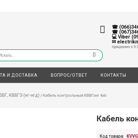
☎ (066)34
☎ (067)34
💻 Viber (
✉ electrik
працюємо з 9:
ТА И ДОСТАВКА
ВОПРОС/ОТВЕТ
КОНТАКТЫ
ВВГ, КВВГЭ (нг-нгд)
/ Кабель контрольный КВВГэнг 4х6
Кабель ко
Код товара:
KVVG