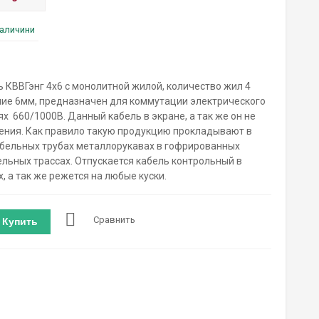
наличини
 КВВГэнг 4х6 с монолитной жилой, количество жил 4
ие 6мм, предназначен для коммутации электрического
х 660/1000В. Данный кабель в экране, а так же он не
ения. Как правило такую продукцию прокладывают в
абельных трубах металлорукавах в гофрированных
ельных трассах. Отпускается кабель контрольный в
х, а так же режется на любые куски.
Сравнить
Купить