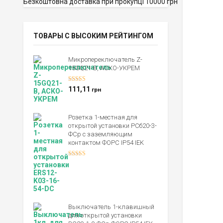
Безкоштовна доставка при прокупці 10000 грн
ТОВАРЫ С ВЫСОКИМ РЕЙТИНГОМ
Микропереключатель Z-
15GQ21-B, АСКО-УКРЕМ
Оценка
5.00
111,11
грн
из 5
Розетка 1-местная для
открытой установки РСб20-3-
ФСр с заземляющим
контактом ФОРС IP54 IEK
Оценка
4.00
из 5
Выключатель 1-клавишный
для открытой установки