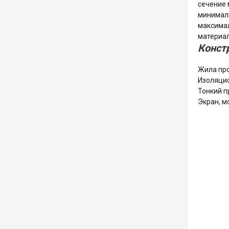
сечение 
минималь
максимал
материал
Конст
Жила пр
Изоляцио
Тонкий 
Экран, 