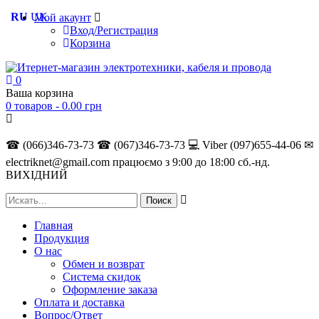
RU
UK
Мой акаунт
Вход/Регистрация
Корзина
0
Ваша корзина
0 товаров -
0.00
грн
☎ (066)346-73-73
☎ (067)346-73-73
💻 Viber (097)655-44-06
✉
electriknet@gmail.com
працюємо з 9:00 до 18:00 сб.-нд.
ВИХІДНИЙ
Главная
Продукция
О нас
Обмен и возврат
Система скидок
Оформление заказа
Оплата и доставка
Вопрос/Ответ