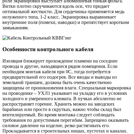
роли экранировки выступает алюминиевая тонкая фольга.
Витки плотно скручиваются вдоль оси, что придает
оптимальной жесткости. Для сердечника применяется медь
нелуженого типа, 1-2 класс. Экранировка выравнивает
внутренние поля (помехи, наводки) и препятствует коротким
замыканиям.
Особенности контрольного кабеля
Изоляция блокирует прохождение пламени на соседние
провода и другие, находящиеся рядом помещения. Если
необходим монтаж кабеля при 0С, тогда потребуется
предварительной его подогрев. Все вводы и выводы из
земельной траншеи, должны быть очень качественно
защищены от проникновения влаги. Специальная маркировка
на проводнике – УХЛ1 указывает на укладку его в условиях
холодного и умеренного климата. В пучках абсолютно не
распространяет горение. Хранить можно на заводских
барабанах или просто в скрутках, важно чтобы склад был
вентилируемый. Во время монтажа следует соблюдать
требования по допустимым перегибам. Запрещено оказывать
силовое давление на изделие, резко растягивать его.
Прокладывается в строительных нишах, пустотах и каналах.