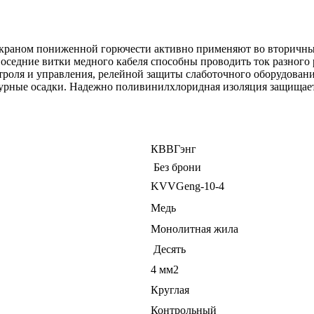
аном пониженной горючести активно применяют во вторичных э
Соседние витки медного кабеля способны проводить ток разного
троля и управления, релейной защиты слаботочного оборудовани
урные осадки. Надежно поливинилхлоридная изоляция защищает 
КВВГэнг
Без брони
KVVGeng-10-4
Медь
Монолитная жила
Десять
4 мм2
Круглая
Контрольный