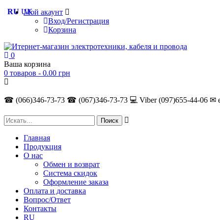
RU
UK
Мой акаунт
Вход/Регистрация
Корзина
0
Ваша корзина
0 товаров -
0.00
грн
☎ (066)346-73-73
☎ (067)346-73-73
💻 Viber (097)655-44-06
✉ 
Главная
Продукция
О нас
Обмен и возврат
Система скидок
Оформление заказа
Оплата и доставка
Вопрос/Ответ
Контакты
RU