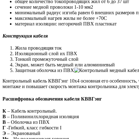
общее количество токопроводящих жил от 6 до 37 шт
сечение медной проволоки 1-10 мм2
минимальный радиус изгиба равен 6 внешних размеров 
максимальный нагрев жилы не более +70С
материал изоляции: негорючий ПВХ пластикат
Конструкция кабеля
Жила проводящяя ток
Изоляционный слой их ПВХ
Тонкий промежуточный слой
Экран, может быть медный или алюминиевый
Защитная оболочка из ПВХ
Контрольный кабель КВВГэнг 10х4 основная его особенность, ч
монтаже и повышает скорость монтажа контрольника для элект
Расшифровка обозначения кабеля КВВГэнг
К
– Кабель контрольный.
В
– Поливинилхлоридная изоляция
В
– Оболочка из ПВХ
Г
-Гибкий, класс гибкости I
Э
– Экранованый
Нг
– Не поддерживает горения