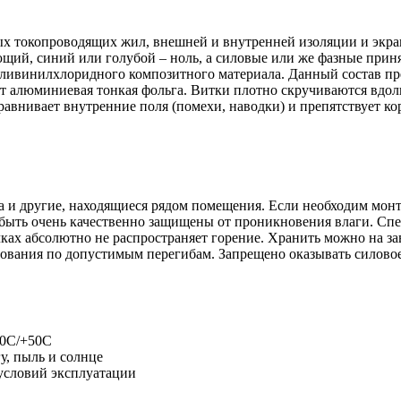
 токопроводящих жил, внешней и внутренней изоляции и экран
щий, синий или голубой – ноль, а силовые или же фазные приня
поливинилхлоридного композитного материала. Данный состав п
т алюминиевая тонкая фольга. Витки плотно скручиваются вдоль
равнивает внутренние поля (помехи, наводки) и препятствует к
 и другие, находящиеся рядом помещения. Если необходим монта
 быть очень качественно защищены от проникновения влаги. Сп
чках абсолютно не распространяет горение. Хранить можно на за
вания по допустимым перегибам. Запрещено оказывать силовое д
50С/+50С
у, пыль и солнце
 условий эксплуатации