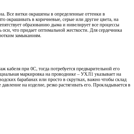
а. Все витки окрашены в определенные оттенки в
то окрашивать в коричневые, серые или другие цвета, на
репятствует образованию дыма и нивелирует все процессы
 оси, что придает оптимальной жесткости. Для сердечника
оротким замыканиям.
ж кабеля при 0С, тогда потребуется предварительной его
ециальная маркировка на проводнике – УХЛ1 указывает на
водских барабанах или просто в скрутках, важно чтобы склад
авление на изделие, резко растягивать его. Прокладывается в