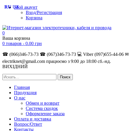
RU
UK
Мой акаунт
Вход/Регистрация
Корзина
0
Ваша корзина
0 товаров -
0.00
грн
☎ (066)346-73-73
☎ (067)346-73-73
💻 Viber (097)655-44-06
✉
electriknet@gmail.com
працюємо з 9:00 до 18:00 сб.-нд.
ВИХІДНИЙ
Главная
Продукция
О нас
Обмен и возврат
Система скидок
Оформление заказа
Оплата и доставка
Вопрос/Ответ
Контакты