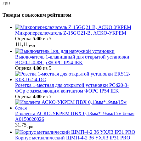
грн
Товары с высоким рейтингом
Микропереключатель Z-15GQ21-B, АСКО-УКРЕМ
Оценка
5.00
из 5
111,11
грн
Выключатель 1-клавишный для открытой установки
ВС20-1-0-ФСр ФОРС IP54 IEK
Оценка
4.00
из 5
Розетка 1-местная для открытой установки РСб20-3-
ФСр с заземляющим контактом ФОРС IP54 IEK
Оценка
4.00
из 5
Изолента АСКО-УКРЕМ ПВХ 0,13мм*19мм/15м белая
A0150020026
31,75
грн
Корпус металлический ЩМП-4-2 36 УХЛ3 IP31 PRO