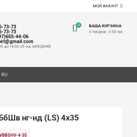
МОЙ АКАУНТ
0
ВАША КОРЗИНА
6-73-73
6-73-73
0 товаров -
0.00
грн
097)655-44-06
net@gmail.com
00 до 18:00 сб.-нд. ВИХІДНИЙ
RU
БбШв нг-нд (LS) 4х35
VBBSHV-4-35