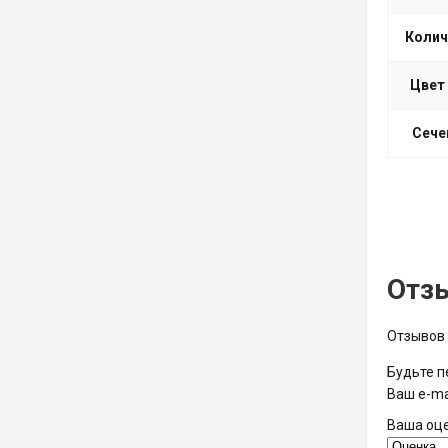
Колич
Цвет
Сече
Отз
Отзывов 
Будьте п
Ваш e-ma
Ваша оц