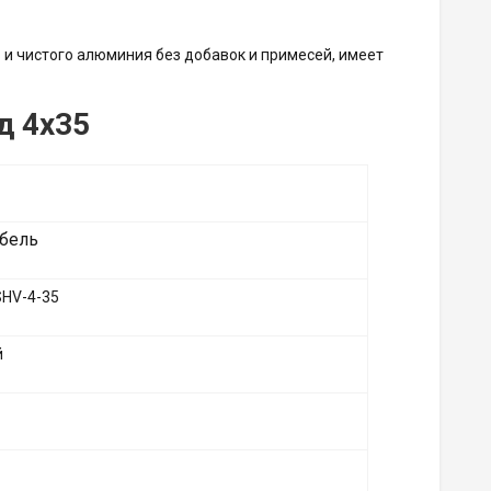
 и чистого алюминия без добавок и примесей, имеет
д 4х35
бель
HV-4-35
й