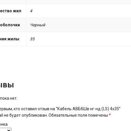
ество жил
4
 оболочки
Черный
ния жилы
35
ывы
пока нет.
ервым, кто оставил отзыв на “Кабель АВБбШв нг-нд (LS) 4х35”
il не будет опубликован.
Обязательные поля помечены
*
енка