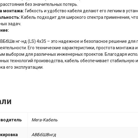
расстояния без значительных потерь.
а монтажа:
Гибкость и удобство кабеля делают его легким в устан
альность:
Кабель подходит для широкого спектра применения, чт
ных задач.
ние:
ВБбШв нг-нд (LS) 4х35 – это надежное и безопасное решение для 
еятельности. Его технические характеристики, простота монтажа 
м выбором для различных инженерных проектов. Благодаря испо
ных технологий производства, кабель обеспечивает стабильную 
ока его эксплуатации.
али
зводитель
Мега-Кабель
кировка
АВБбШВнгд