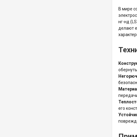
В мире с
электро
нг-нд (L
делают е
характер
Техн
Констру
обернуты
Негорюч
безопасн
Материа
передачи
Теплост
его конс
Устойчи
поврежде
Прим