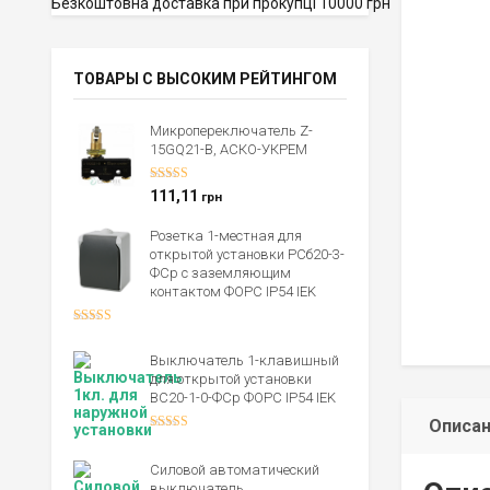
Безкоштовна доставка при прокупці 10000 грн
ТОВАРЫ С ВЫСОКИМ РЕЙТИНГОМ
Микропереключатель Z-
15GQ21-B, АСКО-УКРЕМ
Оценка
5.00
111,11
грн
из 5
Розетка 1-местная для
открытой установки РСб20-3-
ФСр с заземляющим
контактом ФОРС IP54 IEK
Оценка
4.00
из 5
Выключатель 1-клавишный
для открытой установки
ВС20-1-0-ФСр ФОРС IP54 IEK
Описа
Оценка
4.00
из 5
Силовой автоматический
выключатель