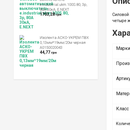
Опи
e.industrial.ukm.100S.80, 3р,
80А 30кА, E.NEXT
1703,28
Силовой 
грн
четыре 
Хара
Изолента АСКО-УКРЕМ ПВХ
0,13мм*19мм/20м черная
A0150020043
Марки
44,77
грн
Произ
Артик
Матер
Класс
Количе