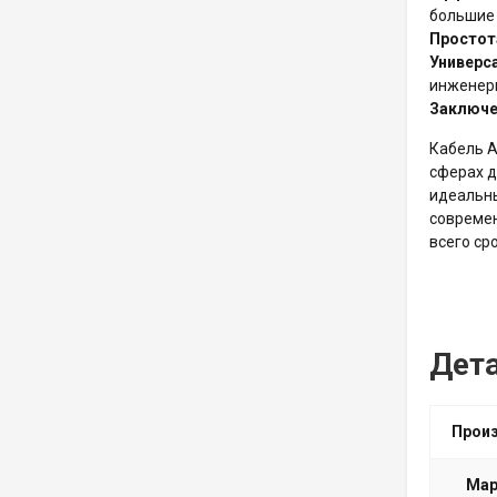
большие 
Простот
Универс
инженер
Заключе
Кабель А
сферах д
идеальны
современ
всего ср
Дет
Прои
Мар