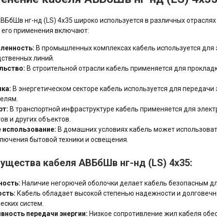
ВБбШв нг-нд (LS) 4х35 широко используется в различных отраслях
 его применения включают:
ленность:
В промышленных комплексах кабель используется для 
ственных линий.
льство:
В строительной отрасли кабель применяется для прокладк
ика:
В энергетическом секторе кабель используется для передачи 
елям.
рт:
В транспортной инфраструктуре кабель применяется для элект
ов и других объектов.
 использование:
В домашних условиях кабель может использоват
лючения бытовой техники и освещения.
ущества кабеля АВБбШв нг-нд (LS) 4х35:
ность:
Наличие негорючей оболочки делает кабель безопасным дл
сть:
Кабель обладает высокой степенью надежности и долговечно
еских систем.
вность передачи энергии:
Низкое сопротивление жил кабеля обе