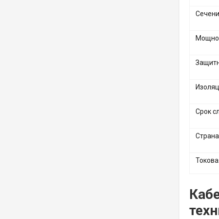
Сечен
Мощнос
Защитн
Изоля
Срок с
Страна
Токова
Кабе
техн