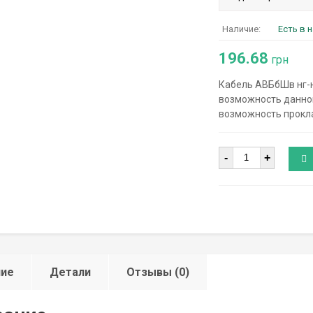
Наличие:
Есть в 
196.68
грн
Кабель АВБбШв нг-н
возможность данно
возможность прокла
Количество
-
+
ние
Детали
Отзывы (0)