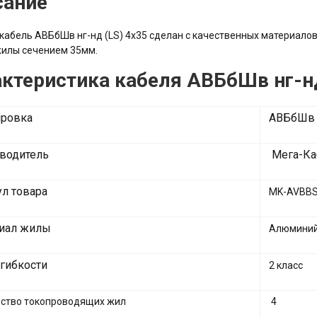
сание
кабель АВБбШв нг-нд (LS) 4х35 сделан с качественных материалов
жилы сечением 35мм.
ктеристика кабеля АВБбШв нг-н
ровка
АВБбШв
водитель
Мега-Ка
ул товара
MK-AVBBS
иал жилы
Алюмини
 гибкости
2 класс
ство токопроводящих жил
4