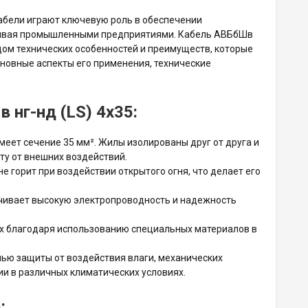
абели играют ключевую роль в обеспечении
нчивая промышленными предприятиями. Кабель АВБбШв
ядом технических особенностей и преимуществ, которые
новные аспекты его применения, технические
 нг-нд (LS) 4х35:
меет сечение 35 мм². Жилы изолированы друг от друга и
ту от внешних воздействий.
е горит при воздействии открытого огня, что делает его
ечивает высокую электропроводность и надежность
х благодаря использованию специальных материалов в
ью защиты от воздействия влаги, механических
ии в различных климатических условиях.
: