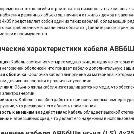
овременных технологий и строительства низковольтные силовые к
снабжения различных объектов, начиная от жилых домов и зака
S) 4х35 представляет собой один из таких кабелей, обладающий р
го востребованным в различных областях. Давайте рассмотрим ос
истики и преимущества.
ические характеристики кабеля АВБбШв
кция:
Кабель состоит из четырех медных жил, каждая из которых и
 негорючей оболочкой, что придает кабелю дополнительную защи
ая оболочка:
Оболочка кабеля выполнена из материала, который н
ым для использования в различных условиях.
л жил:
Обычно жилы кабеля изготавливаются из меди, что обесп
 электроэнергии.
ойкость:
Кабель способен работать при повышенных температура
трукции, что расширяет его область применения.
вость к внешним воздействиям:
Кабель обладает высокой степен
ний и агрессивных сред, что делает его надежным в использован
енение кабеля АВБбШв нг-нд (LS) 4х35