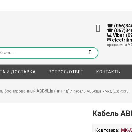
☎ (066)34
☎ (067)34
💻 Viber (
✉ electrik
працюємо з 9:
ТА И ДОСТАВКА
ВОПРОС/ОТВЕТ
КОНТАКТЫ
ль бронированный АВБбШв (нг-нгд)
/ Кабель АВБбШв нг-нд (LS) 4х35
Кабель АВ
Код товара:
MK-A