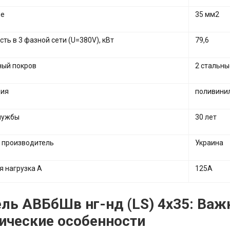
ие
35 мм2
ть в 3 фазной сети (U=380V), кВт
79,6
ый покров
2 стальны
ция
поливини
лужбы
30 лет
 производитель
Украина
я нагрузка А
125А
ль АВБбШв нг-нд (LS) 4х35: Ва
ические особенности