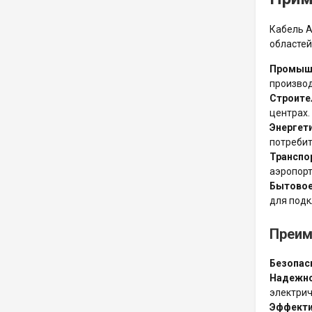
Кабель А
областей
Промыш
производ
Строите
центрах.
Энергет
потребит
Транспо
аэропорт
Бытовое
для подк
Преим
Безопас
Надежно
электрич
Эффекти