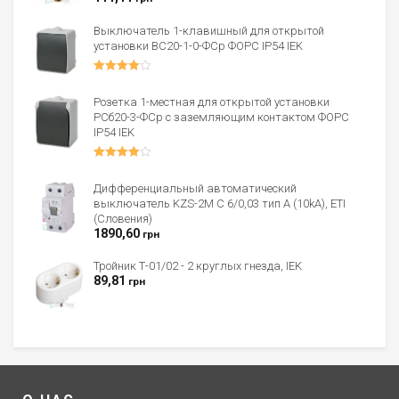
из 5
Выключатель 1-клавишный для открытой
установки ВС20-1-0-ФСр ФОРС IP54 IEK
Оценка
4.00
из 5
Розетка 1-местная для открытой установки
РСб20-3-ФСр с заземляющим контактом ФОРС
IP54 IEK
Оценка
4.00
из 5
Дифференциальный автоматический
выключатель KZS-2M C 6/0,03 тип A (10kA), ETI
(Словения)
1890,60
грн
Тройник Т-01/02 - 2 круглых гнезда, IEK
89,81
грн