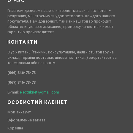
О НАС
Главным девизом нашего интернет магазина является –
репутация, мы стремимся удовлетворить каждого нашего
покупателя. Нам доверяют, так как наш товар проходит
обязательную сертификацию, проверку качества и имеет
гарантию производителя.
КОНТАКТИ
З усіх питань (технічні, консультаційні, наявність товару на
складі, терміни поставки, цінова політика…) звертайтесь за
телефонами або на пошту:
(066) 346-73-73
(067) 346-73-73
E-mail:
electriknet@gmail.com
ОСОБИСТИЙ КАБІНЕТ
Мой аккаунт
Оформление заказа
Корзина