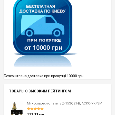
Безкоштовна доставка при прокупці 10000 грн
ТОВАРЫ С ВЫСОКИМ РЕЙТИНГОМ
Микропереключатель Z-15GQ21-B, АСКО-УКРЕМ
Оценка
5.00
111,11
грн