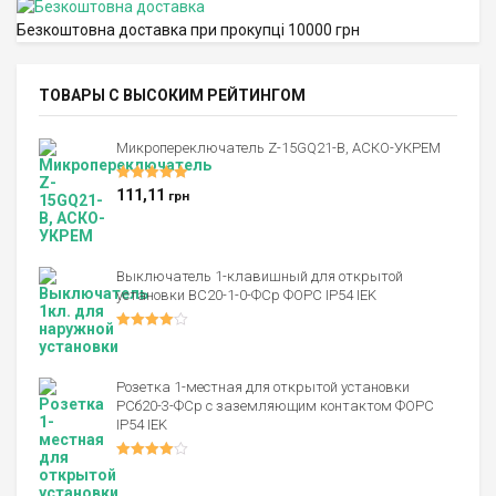
Безкоштовна доставка при прокупці 10000 грн
ТОВАРЫ С ВЫСОКИМ РЕЙТИНГОМ
Микропереключатель Z-15GQ21-B, АСКО-УКРЕМ
Оценка
5.00
111,11
грн
из 5
Выключатель 1-клавишный для открытой
установки ВС20-1-0-ФСр ФОРС IP54 IEK
Оценка
4.00
из 5
Розетка 1-местная для открытой установки
РСб20-3-ФСр с заземляющим контактом ФОРС
IP54 IEK
Оценка
4.00
из 5