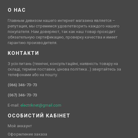
О НАС
Главным девизом нашего интернет магазина является –
репутация, мы стремимся удовлетворить каждого нашего
покупателя. Нам доверяют, так как наш товар проходит
обязательную сертификацию, проверку качества и имеет
гарантию производителя.
КОНТАКТИ
З усіх питань (технічні, консультаційні, наявність товару на
складі, терміни поставки, цінова політика…) звертайтесь за
телефонами або на пошту:
(066) 346-73-73
(067) 346-73-73
E-mail:
electriknet@gmail.com
ОСОБИСТИЙ КАБІНЕТ
Мой аккаунт
Оформление заказа