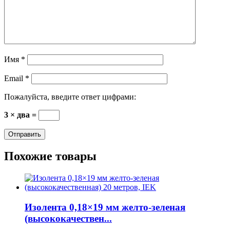
Имя
*
Email
*
Пожалуйста, введите ответ цифрами:
3 × два =
Похожие товары
Изолента 0,18×19 мм желто-зеленая
(высококачествен...