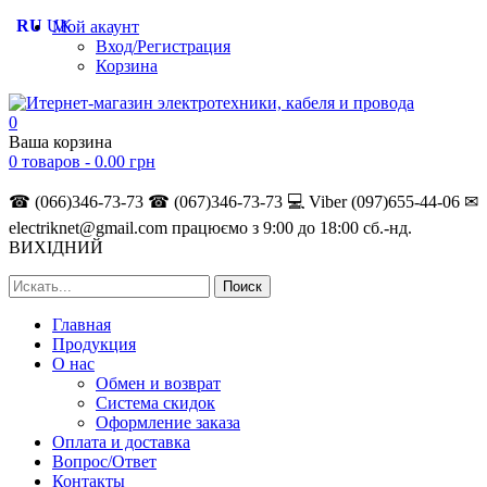
RU
UK
Мой акаунт
Вход/Регистрация
Корзина
0
Ваша корзина
0 товаров -
0.00
грн
☎ (066)346-73-73
☎ (067)346-73-73
💻 Viber (097)655-44-06
✉
electriknet@gmail.com
працюємо з 9:00 до 18:00 сб.-нд.
ВИХІДНИЙ
Главная
Продукция
О нас
Обмен и возврат
Система скидок
Оформление заказа
Оплата и доставка
Вопрос/Ответ
Контакты