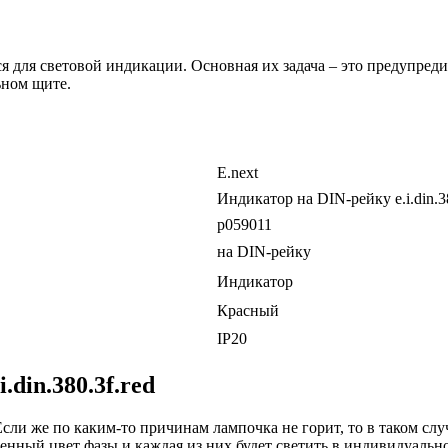
тся для световой индикации. Основная их задача – это предупре
ьном щите.
E.next
Индикатор на DIN-рейку e.i.din.38
p059011
на DIN-рейку
Индикатор
Красный
IP20
din.380.3f.red
 Если же по каким-то причинам лампочка не горит, то в таком с
нный цвет фазы и каждая из них будет светить в индивидуально