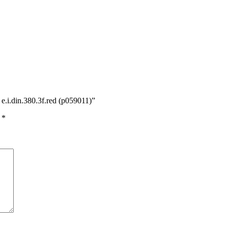
i.din.380.3f.red (p059011)”
ы
*