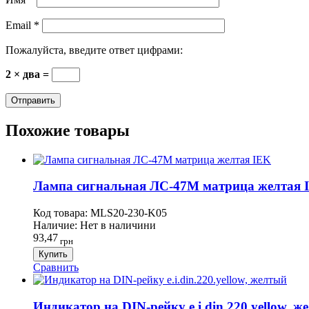
Email
*
Пожалуйста, введите ответ цифрами:
2 × два =
Похожие товары
Лампа сигнальная ЛС-47М матрица желтая I
Код товара:
MLS20-230-K05
Наличие:
Нет в наличини
93,47
грн
Купить
Сравнить
Индикатор на DIN-рейку e.i.din.220.yellow, же