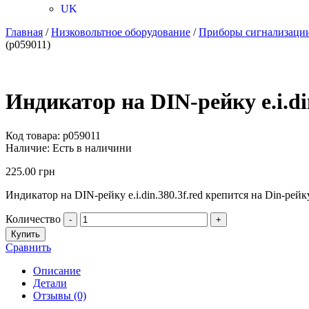
UK
Главная
/
Низковольтное оборудование
/
Приборы сигнализации
(p059011)
Индикатор на DIN-рейку e.i.din
Код товара:
p059011
Наличие:
Есть в наличини
225.00
грн
Индикатор на DIN-рейку e.i.din.380.3f.red крепится на Din-р
Количество
-
+
Купить
Сравнить
Описание
Детали
Отзывы (0)