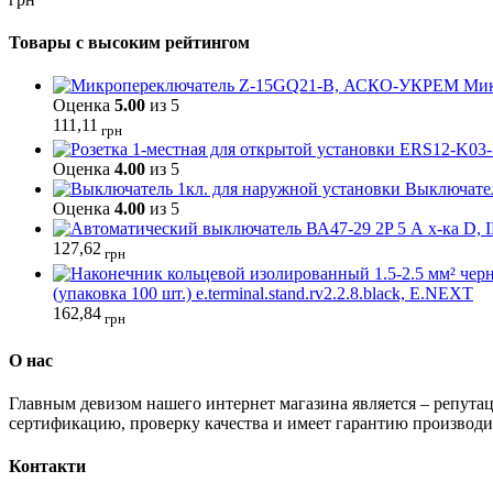
Товары с высоким рейтингом
Мик
Оценка
5.00
из 5
111,11
грн
Оценка
4.00
из 5
Выключател
Оценка
4.00
из 5
127,62
грн
(упаковка 100 шт.) e.terminal.stand.rv2.2.8.black, E.NEXT
162,84
грн
О нас
Главным девизом нашего интернет магазина является – репутац
сертификацию, проверку качества и имеет гарантию производи
Контакти