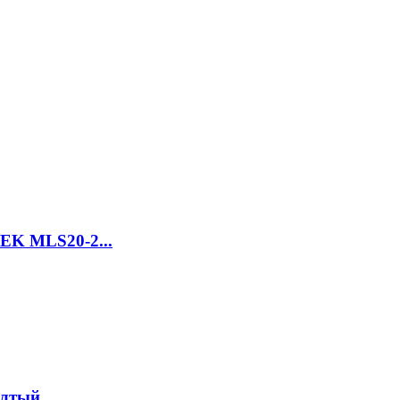
EK MLS20-2...
лтый ...