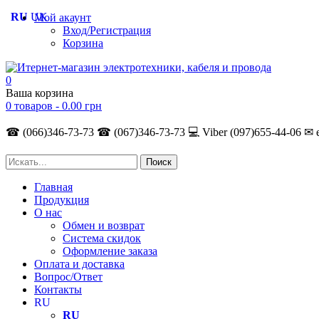
RU
UK
Мой акаунт
Вход/Регистрация
Корзина
0
Ваша корзина
0 товаров -
0.00
грн
☎ (066)346-73-73
☎ (067)346-73-73
💻 Viber (097)655-44-06
✉ 
Главная
Продукция
О нас
Обмен и возврат
Система скидок
Оформление заказа
Оплата и доставка
Вопрос/Ответ
Контакты
RU
RU