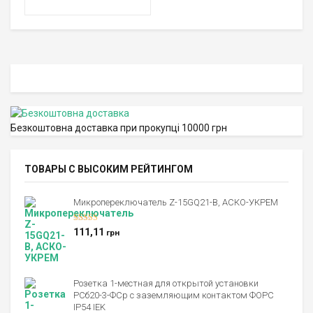
Безкоштовна доставка при прокупці 10000 грн
ТОВАРЫ С ВЫСОКИМ РЕЙТИНГОМ
Микропереключатель Z-15GQ21-B, АСКО-УКРЕМ
Оценка
5.00
111,11
грн
из 5
Розетка 1-местная для открытой установки
РСб20-3-ФСр с заземляющим контактом ФОРС
IP54 IEK