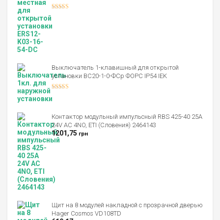
Оценка
4.00
из 5
Выключатель 1-клавишный для открытой
установки ВС20-1-0-ФСр ФОРС IP54 IEK
Оценка
4.00
из 5
Контактор модульный импульсный RBS 425-40 25A
24V AC 4NO, ETI (Словения) 2464143
1201,75
грн
Щит на 8 модулей накладной с прозрачной дверью
Hager Cosmos VD108TD