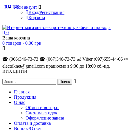
RU
UK
Мой акаунт
Вход/Регистрация
Корзина
0
Ваша корзина
0 товаров -
0.00
грн
☎ (066)346-73-73
☎ (067)346-73-73
💻 Viber (097)655-44-06
✉
electriknet@gmail.com
працюємо з 9:00 до 18:00 сб.-нд.
ВИХІДНИЙ
Главная
Продукция
О нас
Обмен и возврат
Система скидок
Оформление заказа
Оплата и доставка
Вопрос/Ответ