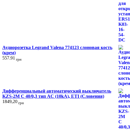
Оценка
4.00
из 5
Аудиорозетка Legrand Valena 774123 слоновая кость
(крем)
557.91
грн
Дифференциальный автоматический выключатель
KZS-2M C 40/0,3 тип AC (10kA), ETI (Словения)
1849,20
грн