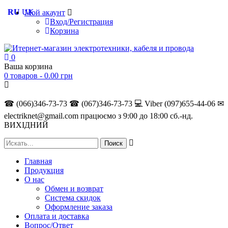
RU
UK
Мой акаунт
Вход/Регистрация
Корзина
0
Ваша корзина
0 товаров -
0.00
грн
☎ (066)346-73-73
☎ (067)346-73-73
💻 Viber (097)655-44-06
✉
electriknet@gmail.com
працюємо з 9:00 до 18:00 сб.-нд.
ВИХІДНИЙ
Главная
Продукция
О нас
Обмен и возврат
Система скидок
Оформление заказа
Оплата и доставка
Вопрос/Ответ