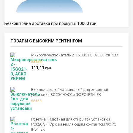
Безкоштовна доставка при прокупці 10000 грн
ТОВАРЫ С ВЫСОКИМ РЕЙТИНГОМ
Микропереключатель Z-15GQ21-B, АСКО-УКРЕМ
Оценка
5.00
111,11
грн
из 5
Выключатель 1-клавишный для открытой
установки ВС20-1-0-ФСр ФОРС IP54 IEK
Оценка
4.00
из 5
Розетка 1-местная для открытой установки
РСб20-3-ФСр с заземляющим контактом ФОРС
IP54 IEK