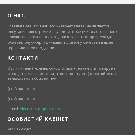
О НАС
Главным девизом нашего интернет магазина является –
репутация, мы стремимся удовлетворить каждого нашего
покупателя. Нам доверяют, так как наш товар проходит
обязательную сертификацию, проверку качества и имеет
гарантию производителя.
КОНТАКТИ
З усіх питань (технічні, консультаційні, наявність товару на
складі, терміни поставки, цінова політика…) звертайтесь за
телефонами або на пошту:
(066) 346-73-73
(067) 346-73-73
E-mail:
electriknet@gmail.com
ОСОБИСТИЙ КАБІНЕТ
Мой аккаунт