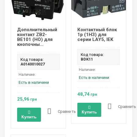
Дополнительный
Контактный блок
контакт ZB2-
1р (1НЗ) для
BE101 (НО) для
серии LAY5, IEK
кнопочны...
Код товара:
BDK11
Код товара:
A0140010027
Наличие:
Наличие:
Есть в наличини
Есть в наличини
48,74
грн
25,96
грн
Сравнить
Сравнить
Купить
Купить