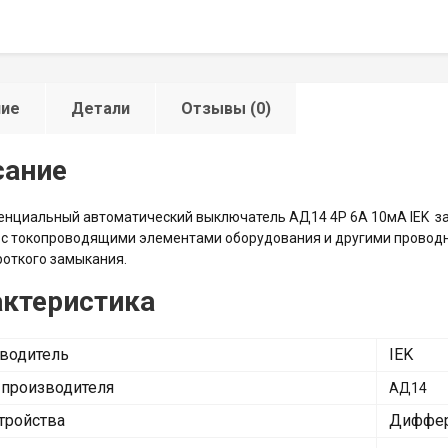
ние
Детали
Отзывы (0)
сание
нциальный автоматический выключатель АД14 4Р 6А 10мА IEK з
 с токопроводящими элементами оборудования и другими проводни
роткого замыкания.
актеристика
водитель
IEK
 производителя
АД14
стройства
Диффер