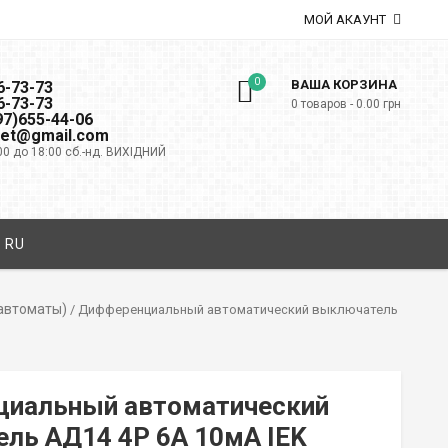
МОЙ АКАУНТ
0
ВАША КОРЗИНА
6-73-73
6-73-73
0 товаров -
0.00
грн
097)655-44-06
net@gmail.com
00 до 18:00 сб.-нд. ВИХІДНИЙ
RU
автоматы)
/ Дифференциальный автоматический выключатель
иальный автоматический
ль АД14 4Р 6А 10мА IEK