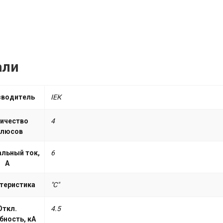
али
зводитель
ІЕК
ичество
4
олюсов
льный ток,
6
А
теристика
"С"
Откл.
4.5
бность, кА