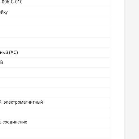
-006-C-010
ейку
ный (AC)
 В
й, электромагнитный
е соединение