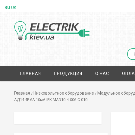
RU
UK
ГЛАВНАЯ
ПРОДУКЦИЯ
О НАС
ОПЛА
Главная
Низковольтное оборудование
Модульное обору
/
/
АД14 4Р 6А 10мА IEK MAD10-4-006-C-010