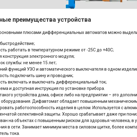
ные преимущества устройства
основными плюсами дифференциальных автоматов можно выдели
быстродействие;
сть работать в температурном режиме от -25С до +40С;
 конструкция электронного модуля;
ок службы: не менее 15 лет;
ий функций УЗО и автоматического выключателя в одном издели
сть подключить шину и проводник;
сть включать и выключать дифференциальный ток;
хема и доступная инструкция по установке прибора.
такого устройства дома, офисе либо на предприятии – это дополни
 оборудования. Дифавтомат обладает повышенным механическим 
ровать работоспособность изделия в целом. Используется с алюм
енчатой селективной защиты. Хорошо срабатывает даже при пониж
ван на объектах с повышенным риском для здоровья человека, в 
ия в сети. Занимает минимум места в силовом щитке, более компа
ель тока.