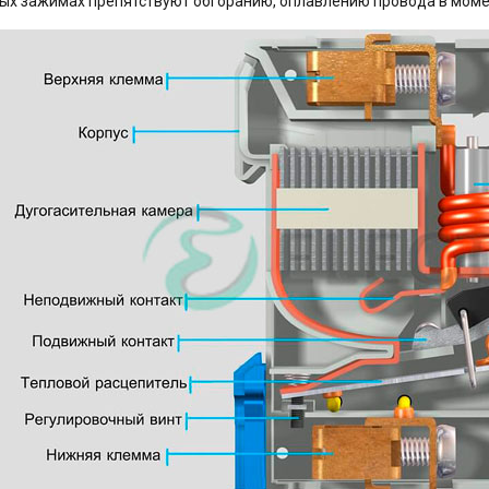
ых зажимах препятствуют обгоранию, оплавлению провода в моме