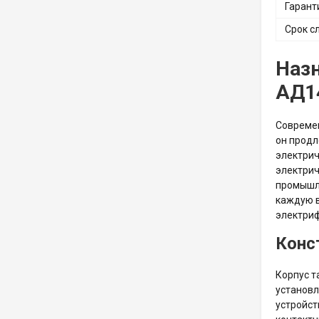
Гарант
Срок с
Наз
АД14
Совреме
он продл
электрич
электрич
промышле
каждую в
электриф
Конс
Корпус т
установл
устройст