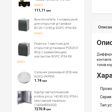
Оценка
5.00
111,11
грн
из 5
Выключатель 1-клавишный
для открытой установки
Описа
ВС20-1-0-ФСр ФОРС IP54 IEK
Оценка
Опи
4.00
из 5
Розетка 1-местная для
открытой установки РСб20-3-
ФСр с заземляющим
Диффере
контактом ФОРС IP54 IEK
контакте
токов ко
Оценка
4.00
из 5
Сальник резиновый ∅26 мм,
Хар
АСКО-УКРЕМ
1.74
грн
Произ
Корпус металлический
e.mbox.pro.p.140.80.30z IP54 с
Серия
монтажной панелью
Тип у
(1400х800х300)
7270.8
грн