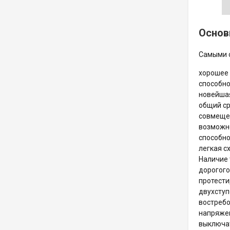
Основ
Самыми 
хорошее 
способно
новейшая
общий ср
совмещен
возможно
способно
легкая с
Наличие 
дорогого
протести
двухступ
востребо
напряжен
выключат