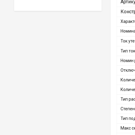
Артик
Конст
Характ
Номина
Ток ут
Тип то
Номин 
Отклю
Количе
Количе
Тип ра
Степен
Тип по
Макс с