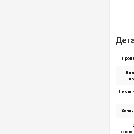
Дет
Прои
Кол
п
Номина
Харак
спосо