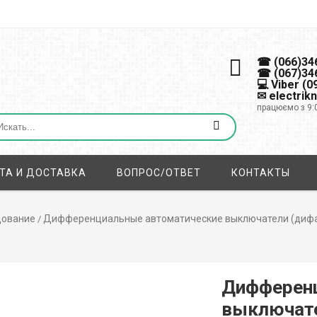
☎ (066)34
☎ (067)34
💻 Viber (
✉ electrik
працюємо з 9:
ТА И ДОСТАВКА
ВОПРОС/ОТВЕТ
КОНТАКТЫ
дование
Дифференциальные автоматические выключатели (диф
/
Дифференц
выключате