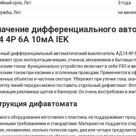
ийный срок, Лет
3 года
лужбы, Лет
не менее
начение дифференциального авт
 4Р 6А 10мА IEK
нный дифференциальный автоматический выключатель АД14 4Р 6А
евают срок эксплуатации машин, станков, механизмов и бытовых 
еским током. Функционально устройство включает в себя УЗО и а
еским током при касании к оголенным проводам. Применяется в оф
нных объектах и частном секторе. Убережет при утечке тока, скач
етку линий передач можно поставить отдельный дифавтомат. Испо
икации рекламных щитов и баннеров. Он очень востребован в жи
трукция дифавтомата
акого оборудования изготовлен с пластика, не поддерживает проц
енными требованиями и стандартами. Материал не поддается сти
ве, независимо, сколько полюсов один, два или четыре предусмотр