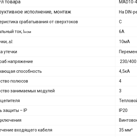
ул товара
MAD10-4
руктивное исполнение, монтаж
На DIN-р
еристика срабатывания от сверхтоков
С
льный ток, I
6А
ном
ечки,
I:
10мА
Δ
ка утечки
Перемен
раб напряжение
230/400
чающая способность
4,5кА
ство полюсов
4
ство занимаемых модулей
3
сцепителя
Теплово
ь защиты – IP
IP20
дключения
Винтово
ечение входящего кабеля
35 мм²