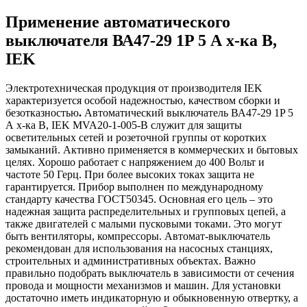
Применение автоматического
выключателя ВА47-29 1P 5 А х-ка B,
IEK
Электротехническая продукция от производителя IEK
характеризуется особой надежностью, качеством сборки и
безотказностью
.
Автоматический выключатель ВА47-29 1P 5
А х-ка B, IEK MVA20-1-005-B служит для защиты
осветительных сетей и розеточной группы от коротких
замыканий. Активно применяется в коммерческих и бытовых
целях. Хорошо работает с напряжением до 400 Вольт и
частоте 50 Герц. При более высоких токах защита не
гарантируется. Прибор выполнен по международному
стандарту качества ГОСТ50345. Основная его цель – это
надежная защита распределительных и групповых цепей, а
также двигателей с малыми пусковыми токами. Это могут
быть вентиляторы, компрессоры. Автомат-выключатель
рекомендован для использования на насосных станциях,
строительных и административных объектах. Важно
правильно подобрать выключатель в зависимости от сечения
провода и мощности механизмов и машин. Для установки
достаточно иметь индикаторную и обыкновенную отвертку, а