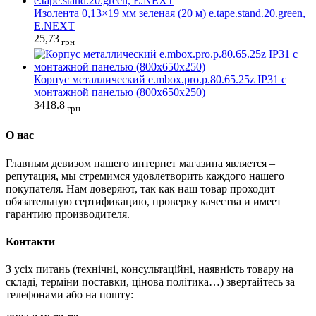
Изолента 0,13×19 мм зеленая (20 м) e.tape.stand.20.green,
E.NEXT
25,73
грн
Корпус металлический e.mbox.pro.p.80.65.25z IP31 с
монтажной панелью (800х650х250)
3418.8
грн
О нас
Главным девизом нашего интернет магазина является –
репутация, мы стремимся удовлетворить каждого нашего
покупателя. Нам доверяют, так как наш товар проходит
обязательную сертификацию, проверку качества и имеет
гарантию производителя.
Контакти
З усіх питань (технічні, консультаційні, наявність товару на
складі, терміни поставки, цінова політика…) звертайтесь за
телефонами або на пошту: