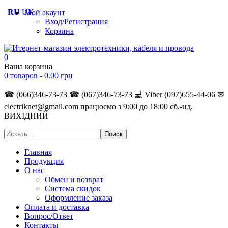
RU
UK
Мой акаунт
Вход/Регистрация
Корзина
0
Ваша корзина
0 товаров -
0.00
грн
☎ (066)346-73-73
☎ (067)346-73-73
💻 Viber (097)655-44-06
✉
electriknet@gmail.com
працюємо з 9:00 до 18:00 сб.-нд.
ВИХІДНИЙ
Главная
Продукция
О нас
Обмен и возврат
Система скидок
Оформление заказа
Оплата и доставка
Вопрос/Ответ
Контакты