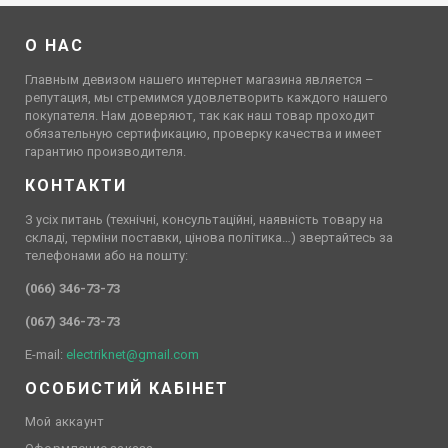
О НАС
Главным девизом нашего интернет магазина является –
репутация, мы стремимся удовлетворить каждого нашего
покупателя. Нам доверяют, так как наш товар проходит
обязательную сертификацию, проверку качества и имеет
гарантию производителя.
КОНТАКТИ
З усіх питань (технічні, консультаційні, наявність товару на
складі, терміни поставки, цінова політика…) звертайтесь за
телефонами або на пошту:
(066) 346-73-73
(067) 346-73-73
E-mail:
electriknet@gmail.com
ОСОБИСТИЙ КАБІНЕТ
Мой аккаунт