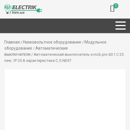
0
RU
UK
Главная
Низковольтное оборудование
Модульное
/
/
оборудование
Автоматические
/
выключатели
/ Автоматический выключатель e.mcb.pro.60.1.C 25
new, 1P 25 А характеристика C, E.NEXT