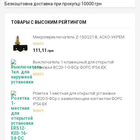
Безкоштовна доставка при прокупці 10000 грн
ТОВАРЫ С ВЫСОКИМ РЕЙТИНГОМ
Микропереключатель Z-15GQ21-B, АСКО-УКРЕМ
Оценка
5.00
111,11
грн
из 5
Выключатель 1-клавишный для открытой
установки ВС20-1-0-ФСр ФОРС IP54 IEK
Оценка
4.00
из 5
Розетка 1-местная для открытой установки
РСб20-3-ФСр с заземляющим контактом ФОРС
IP54 IEK
Оценка
4.00
из 5