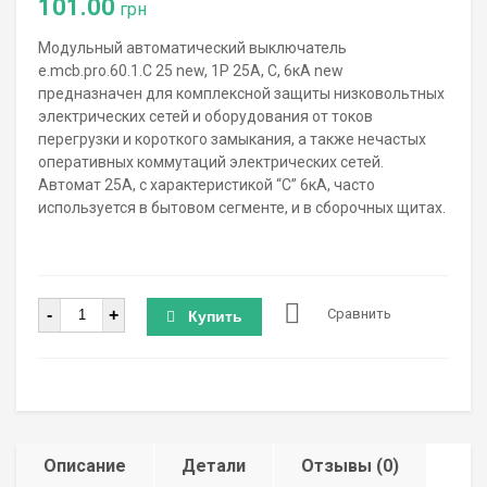
101.00
грн
Модульный автоматический выключатель
e.mcb.pro.60.1.C 25 new, 1P 25А, C, 6кА new
предназначен для комплексной защиты низковольтных
электрических сетей и оборудования от токов
перегрузки и короткого замыкания, а также нечастых
оперативных коммутаций электрических сетей.
Автомат 25А, с характеристикой “С” 6кА, часто
используется в бытовом сегменте, и в сборочных щитах.
Количество
-
+
Сравнить
Купить
Описание
Детали
Отзывы (0)