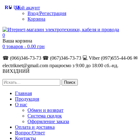
RU
UK
Мой акаунт
Вход/Регистрация
Корзина
0
Ваша корзина
0 товаров -
0.00
грн
☎ (066)346-73-73
☎ (067)346-73-73
💻 Viber (097)655-44-06
✉
electriknet@gmail.com
працюємо з 9:00 до 18:00 сб.-нд.
ВИХІДНИЙ
Главная
Продукция
О нас
Обмен и возврат
Система скидок
Оформление заказа
Оплата и доставка
Вопрос/Ответ
Контакты