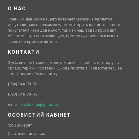
О НАС
Главным девизом нашего интернет магазина является –
репутация, мы стремимся удовлетворить каждого нашего
покупателя. Нам доверяют, так как наш товар проходит
обязательную сертификацию, проверку качества и имеет
гарантию производителя.
КОНТАКТИ
З усіх питань (технічні, консультаційні, наявність товару на
складі, терміни поставки, цінова політика…) звертайтесь за
телефонами або на пошту:
(066) 346-73-73
(067) 346-73-73
E-mail:
electriknet@gmail.com
ОСОБИСТИЙ КАБІНЕТ
Мой аккаунт
Оформление заказа