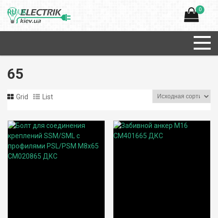
0
RU
UK
65
Grid
List