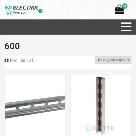
0
RU
UK
600
Grid
List