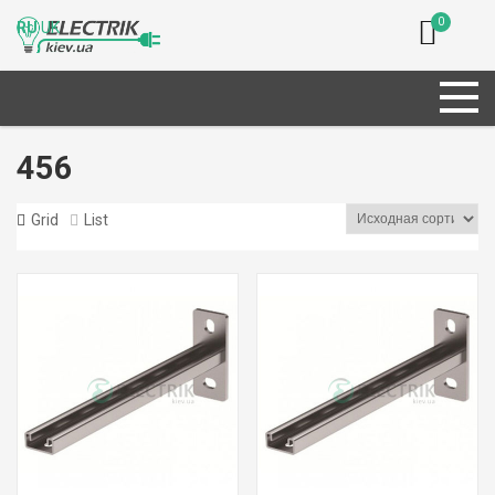
0
RU
UK
456
Grid
List