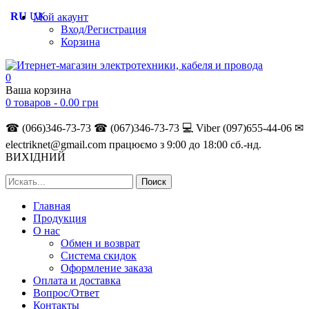
RU
UK
Мой акаунт
Вход/Регистрация
Корзина
0
Ваша корзина
0 товаров -
0.00
грн
☎ (066)346-73-73
☎ (067)346-73-73
💻 Viber (097)655-44-06
✉
electriknet@gmail.com
працюємо з 9:00 до 18:00 сб.-нд.
ВИХІДНИЙ
Главная
Продукция
О нас
Обмен и возврат
Система скидок
Оформление заказа
Оплата и доставка
Вопрос/Ответ
Контакты