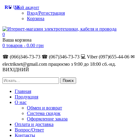
RU
UK
Мой акаунт
Вход/Регистрация
Корзина
0
Ваша корзина
0 товаров -
0.00
грн
☎ (066)346-73-73
☎ (067)346-73-73
💻 Viber (097)655-44-06
✉
electriknet@gmail.com
працюємо з 9:00 до 18:00 сб.-нд.
ВИХІДНИЙ
Главная
Продукция
О нас
Обмен и возврат
Система скидок
Оформление заказа
Оплата и доставка
Вопрос/Ответ
Контакты