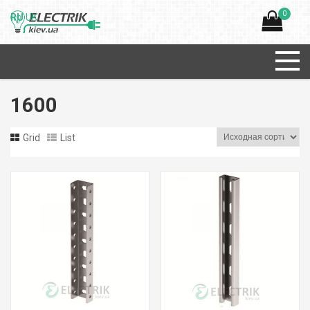
0
RU
UK
1600
Grid
List