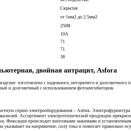
Скрытая
от 1мм2 до 2.5мм2
250В
10А
71
71
38
ютерная, двойная антрацит, Asfora
 изделие изготовлено с надежного, негорючего и долговечного 
чный и долговечный с использованием фотоингибиторов.
джетную серию электрооборудования – Asfora. Электрофурнитура 
 жалюзей. Ассортимент электротехнической продукции прекрасно
ки. Фиксация происходит винтовыми зажимами и установочными
на указывает на напряжение, силу тока и помогает правильно ос