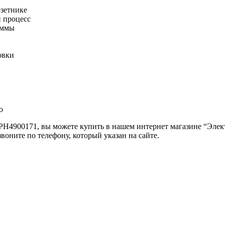
озетнике
 процесс
еммы
овки
о
PH4900171, вы можете купить в нашем интернет магазине “Элект
воните по телефону, который указан на сайте.