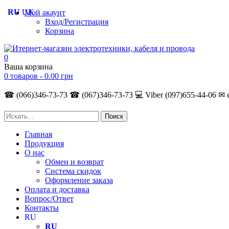
RU
UK
Мой акаунт
Вход/Регистрация
Корзина
0
Ваша корзина
0 товаров -
0.00
грн
☎ (066)346-73-73
☎ (067)346-73-73
💻 Viber (097)655-44-06
✉ 
Главная
Продукция
О нас
Обмен и возврат
Система скидок
Оформление заказа
Оплата и доставка
Вопрос/Ответ
Контакты
RU
RU