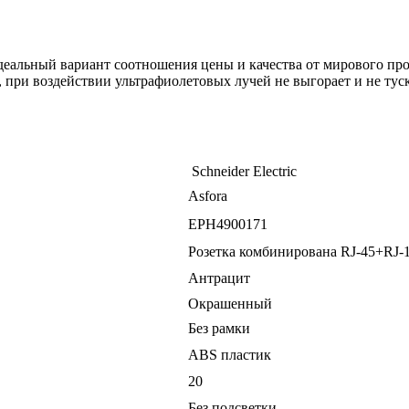
еальный вариант соотношения цены и качества от мирового произ
при воздействии ультрафиолетовых лучей не выгорает и не туск
Schneider Electric
Asforа
EPH4900171
Розетка комбинирована RJ-45+RJ-
Антрацит
Окрашенный
Без рамки
ABS пластик
20
Без подсветки