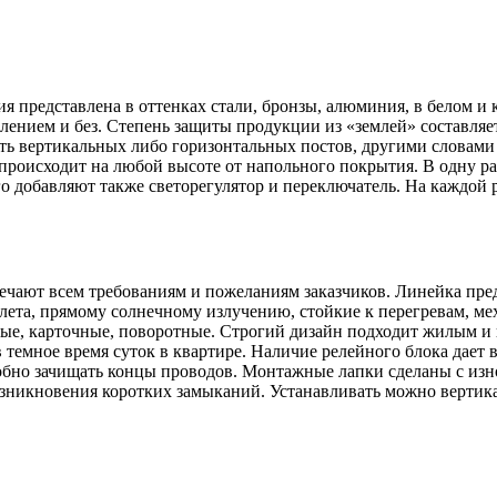
 представлена в оттенках стали, бронзы, алюминия, в белом и
лением и без. Степень защиты продукции из «землей» составляе
есть вертикальных либо горизонтальных постов, другими словам
оисходит на любой высоте от напольного покрытия. В одну ра
его добавляют также светорегулятор и переключатель. На каждой
ечают всем требованиям и пожеланиям заказчиков. Линейка пред
лета, прямому солнечному излучению, стойкие к перегревам, 
ные, карточные, поворотные. Строгий дизайн подходит жилым 
темное время суток в квартире. Наличие релейного блока дает в
добно зачищать концы проводов. Монтажные лапки сделаны с из
зникновения коротких замыканий. Устанавливать можно вертика