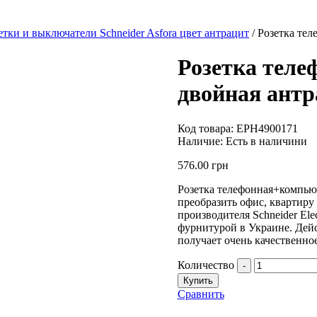
етки и выключатели Schneider Asfora цвет антрацит
/ Розетка те
Розетка тел
двойная антр
Код товара:
EPH4900171
Наличие:
Есть в наличини
576.00
грн
Розетка телефонная+компьют
преобразить офис, квартиру
производителя Schneider El
фурнитурой в Украине. Дейс
получает очень качественное
Количество
-
Купить
Сравнить