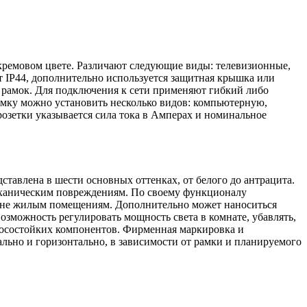
 кремовом цвете. Различают следующие виды: телевизионные,
т IP44, дополнительно используется защитная крышка или
и рамок. Для подключения к сети применяют гибкий либо
мку можно установить несколько видов: компьютерную,
 розетки указывается сила тока в Амперах и номинальное
ставлена в шести основных оттенках, от белого до антрацита.
механическим повреждениям. По своему функционалу
и не жилым помещениям. Дополнительно может наноситься
озможность регулировать мощность света в комнате, убавлять,
носостойких компонентов. Фирменная маркировка и
льно и горизонтально, в зависимости от рамки и планируемого