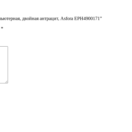
пьютерная, двойная антрацит, Asfora EPH4900171”
ы
*