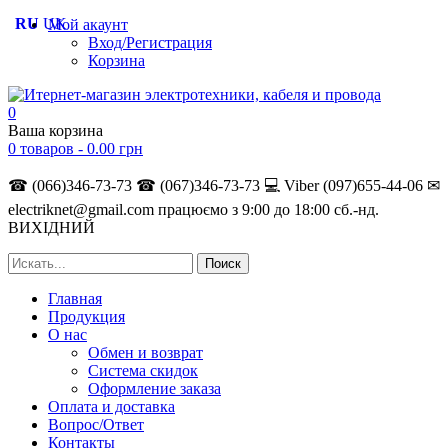
RU
UK
Мой акаунт
Вход/Регистрация
Корзина
0
Ваша корзина
0 товаров -
0.00
грн
☎ (066)346-73-73
☎ (067)346-73-73
💻 Viber (097)655-44-06
✉
electriknet@gmail.com
працюємо з 9:00 до 18:00 сб.-нд.
ВИХІДНИЙ
Главная
Продукция
О нас
Обмен и возврат
Система скидок
Оформление заказа
Оплата и доставка
Вопрос/Ответ
Контакты