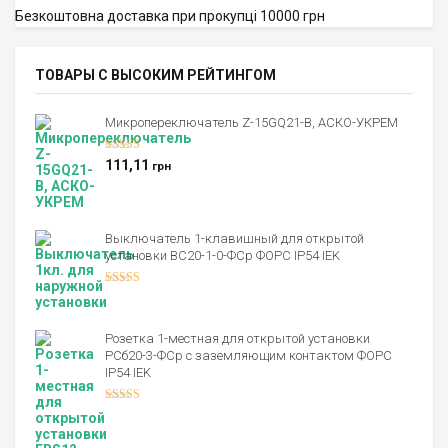
Безкоштовна доставка при прокупці 10000 грн
ТОВАРЫ С ВЫСОКИМ РЕЙТИНГОМ
Микропереключатель Z-15GQ21-B, АСКО-УКРЕМ
Оценка
5.00
111,11
грн
из 5
Выключатель 1-клавишный для открытой
установки ВС20-1-0-ФСр ФОРС IP54 IEK
Оценка
4.00
из 5
Розетка 1-местная для открытой установки
РСб20-3-ФСр с заземляющим контактом ФОРС
IP54 IEK
Оценка
4.00
из 5