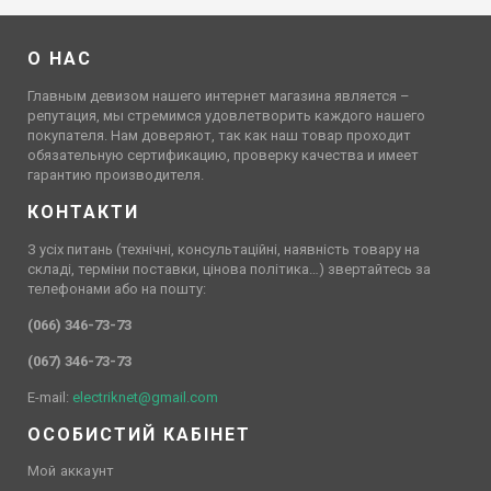
О НАС
Главным девизом нашего интернет магазина является –
репутация, мы стремимся удовлетворить каждого нашего
покупателя. Нам доверяют, так как наш товар проходит
обязательную сертификацию, проверку качества и имеет
гарантию производителя.
КОНТАКТИ
З усіх питань (технічні, консультаційні, наявність товару на
складі, терміни поставки, цінова політика…) звертайтесь за
телефонами або на пошту:
(066) 346-73-73
(067) 346-73-73
E-mail:
electriknet@gmail.com
ОСОБИСТИЙ КАБІНЕТ
Мой аккаунт