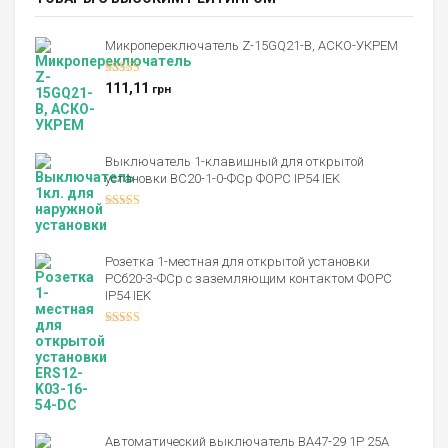
Микропереключатель Z-15GQ21-B, АСКО-УКРЕМ
Оценка
5.00
111,11
грн
из 5
Выключатель 1-клавишный для открытой
установки ВС20-1-0-ФСр ФОРС IP54 IEK
Оценка
4.00
из 5
Розетка 1-местная для открытой установки
РСб20-3-ФСр с заземляющим контактом ФОРС
IP54 IEK
Оценка
4.00
из 5
Автоматический выключатель ВА47-29 1Р 25А