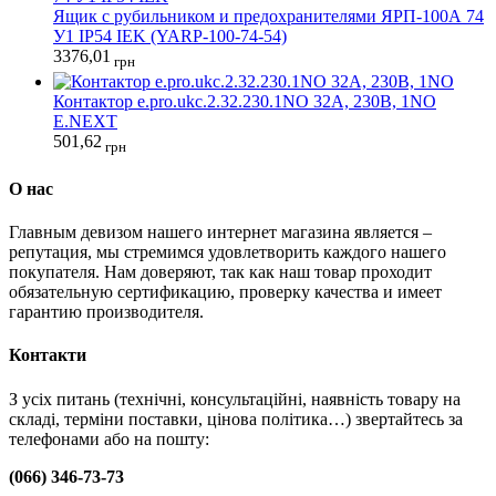
Ящик с рубильником и предохранителями ЯРП-100А 74
У1 IP54 IEK (YARP-100-74-54)
3376,01
грн
Контактор e.pro.ukc.2.32.230.1NO 32А, 230В, 1NO
E.NEXT
501,62
грн
О нас
Главным девизом нашего интернет магазина является –
репутация, мы стремимся удовлетворить каждого нашего
покупателя. Нам доверяют, так как наш товар проходит
обязательную сертификацию, проверку качества и имеет
гарантию производителя.
Контакти
З усіх питань (технічні, консультаційні, наявність товару на
складі, терміни поставки, цінова політика…) звертайтесь за
телефонами або на пошту:
(066) 346-73-73