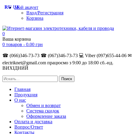
RU
UK
Мой акаунт
Вход/Регистрация
Корзина
0
Ваша корзина
0 товаров -
0.00
грн
☎ (066)346-73-73
☎ (067)346-73-73
💻 Viber (097)655-44-06
✉
electriknet@gmail.com
працюємо з 9:00 до 18:00 сб.-нд.
ВИХІДНИЙ
Главная
Продукция
О нас
Обмен и возврат
Система скидок
Оформление заказа
Оплата и доставка
Вопрос/Ответ
Контакты