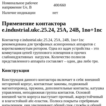
Номинальное рабочее
400/660
напряжение Ue, В
Наличие индикации
нет
Применение к
онтактора
e.industrial.ukc.25.24, 25A, 24В, 1no+1nc
Контактор e.industrial.ukc.25.24, 25A, 24В, 1no+1nc
рекомендована для трехфазных асинхронных аппаратов с
короткозамкнутым ротором. Одна из задач устройства – это
коммутация цепей группового освещения и прочих
слабоиндуктивных нагрузок. Количество полюсов
представленного аппарата составляет – один, два либо три.
Конструкция
Конструкция данного контактора включает в себя: внешний
негорючий корпус, контактные зажимы, подвижный
магнитопровод, пружина, дополнительные контакты, катушка
управления, неподвижная группа контактов. Основой
внешней части корпуса выступает прочный, жароустойчивый
и влагостойкий абс-пластик. Полюса покрыты серебряным
напылением, они увеличивают общий срок службы и общий