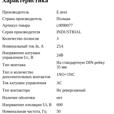
Характеристика
Производитель
E.next
Страна производитель
Польша
Артикул товара
i.0090077
Серия производителя
INDUSTRIAL
Количество полюсов
3
Номинальный ток In, А
25А
Напряжение катушки
24В
управления Uc, В
На стандартную DIN-рейку
Тип монтажа
35 мм
Тип и количество
1NO+1NC
дополнительных контактов
Ток катушки управления
АС
Тип контактора
Не реверсивный
Наличие оболочки
нет
Напряжение изоляции Ui, В
690
Номинальная частота, Гц
50