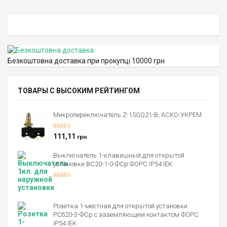
Безкоштовна доставка при прокупці 10000 грн
ТОВАРЫ С ВЫСОКИМ РЕЙТИНГОМ
Микропереключатель Z-15GQ21-B, АСКО-УКРЕМ
Оценка
5.00
111,11
грн
из 5
Выключатель 1-клавишный для открытой
установки ВС20-1-0-ФСр ФОРС IP54 IEK
Оценка
4.00
из 5
Розетка 1-местная для открытой установки
РСб20-3-ФСр с заземляющим контактом ФОРС
IP54 IEK