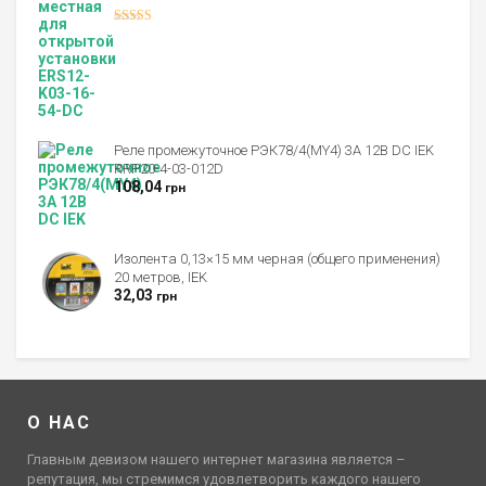
Оценка
4.00
из 5
Реле промежуточное РЭК78/4(MY4) 3А 12В DC IEK
RRP20-4-03-012D
108,04
грн
Изолента 0,13×15 мм черная (общего применения)
20 метров, IEK
32,03
грн
О НАС
Главным девизом нашего интернет магазина является –
репутация, мы стремимся удовлетворить каждого нашего