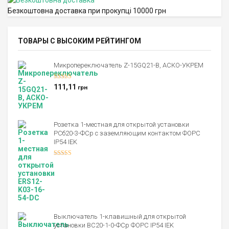
Безкоштовна доставка при прокупці 10000 грн
ТОВАРЫ С ВЫСОКИМ РЕЙТИНГОМ
Микропереключатель Z-15GQ21-B, АСКО-УКРЕМ
Оценка
5.00
111,11
грн
из 5
Розетка 1-местная для открытой установки
РСб20-3-ФСр с заземляющим контактом ФОРС
IP54 IEK
Оценка
4.00
из 5
Выключатель 1-клавишный для открытой
установки ВС20-1-0-ФСр ФОРС IP54 IEK