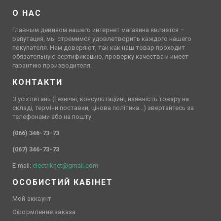
О НАС
Главным девизом нашего интернет магазина является –
репутация, мы стремимся удовлетворить каждого нашего
покупателя. Нам доверяют, так как наш товар проходит
обязательную сертификацию, проверку качества и имеет
гарантию производителя.
КОНТАКТИ
З усіх питань (технічні, консультаційні, наявність товару на
складі, терміни поставки, цінова політика…) звертайтесь за
телефонами або на пошту:
(066) 346-73-73
(067) 346-73-73
E-mail:
electriknet@gmail.com
ОСОБИСТИЙ КАБІНЕТ
Мой аккаунт
Оформление заказа