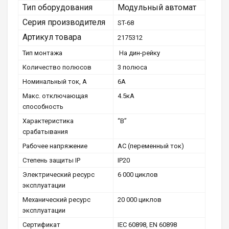
Тип оборудования
Модульный автомат
Серия производителя
ST-68
Артикул товара
2175312
Тип монтажа
На дин-рейку
Количество полюсов
3 полюса
Номинальный ток, А
6А
Макс. отключающая
4.5кА
способность
Характеристика
“B”
срабатывания
Рабочее напряжение
AC (переменный ток)
Степень защиты ІР
ІР20
Электрический ресурс
6 000 циклов
эксплуатации
Механический ресурс
20 000 циклов
эксплуатации
Сертификат
IEC 60898, EN 60898