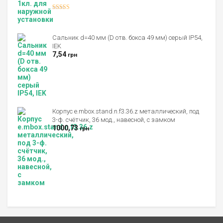
Оценка
4.00
из 5
Сальник d=40 мм (D отв. бокса 49 мм) серый IP54,
IEK
7,54
грн
Корпус e.mbox.stand.n.f3.36.z металлический, под
3-ф. счётчик, 36 мод., навесной, с замком
1000,73
грн