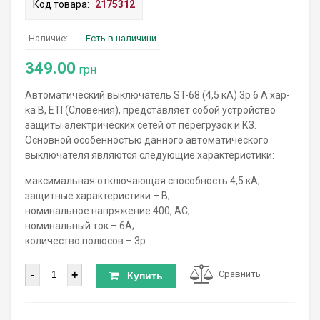
Код товара:
2175312
Наличие:
Есть в наличини
349.00
грн
Автоматический выключатель ST-68 (4,5 кА) 3p 6 А хар-
ка B, ETI (Словения), представляет собой устройство
защиты электрических сетей от перегрузок и КЗ.
Основной особенностью данного автоматического
выключателя являются следующие характеристики:
максимальная отключающая способность 4,5 кА;
защитные характеристики – B;
номинальное напряжение 400, AC;
номинальный ток – 6А;
количество полюсов – 3р.
Количество
-
+
Сравнить
Купить